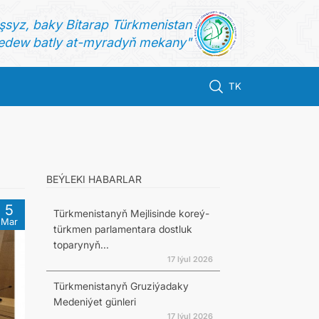
şsyz, baky Bitarap Türkmenistan
dew batly at-myradyň mekany"
TK
BEÝLEKI HABARLAR
5
Türkmenistanyň Mejlisinde koreý-
Mar
türkmen parlamentara dostluk
toparynyň...
17 Iýul 2026
Türkmenistanyň Gruziýadaky
Medeniýet günleri
17 Iýul 2026