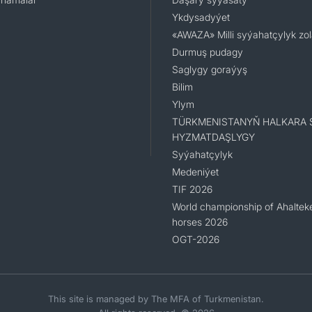
Ykdysadyýet
«AWAZA» Milli syýahatçylyk zo
Durmuş pudagy
Saglygy goraýyş
Bilim
Ylym
TÜRKMENISTANYŇ HALKARA 
HYZMATDAŞLYGY
Syýahatçylyk
Medeniýet
TIF 2026
World championship of Ahaltek
horses 2026
OGT-2026
This site is managed by The MFA of Turkmenistan.