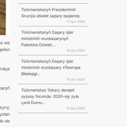
Türkmenistanyň Prezidentiniň
Gruziýa döwlet sapary başlandy
17 Iýul 2026
Türkmenistanyň Daşary işler
ministriniň orunbasarynyň
da we
Palestina Döwlet...
gelen
16 Iýul 2026
Türkmenistanyň Daşary işler
ministriniň orunbasary «Ýewropa
rnäçe
Bileleşigi...
16 Iýul 2026
paryň
Türkmenistan Ýokary derejeli
syýasy forumda: 2030-njy ýyla
çenli Durnu...
syny,
15 Iýul 2026
ystan
äk-de