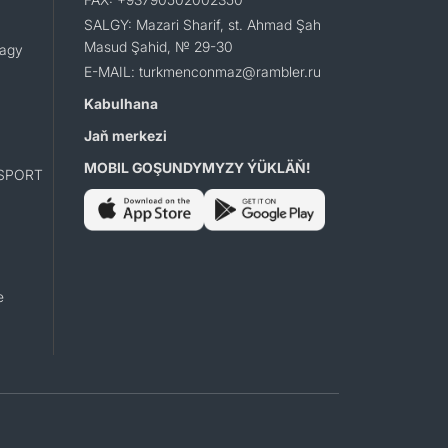
SALGY: Mazari Sharif, st. Ahmad Şah
Masud Şahid, № 29-30
lagy
E-MAIL: turkmenconmaz@rambler.ru
Kabulhana
Jaň merkezi
MOBIL GOŞUNDYMYZY ÝÜKLÄŇ!
SPORT
e