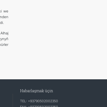
ki we
inden
di.
Alhaj
rynyň
ürler
Habarlaşmak üçin
TEL: +93790502002350
FAX: +93790502002350