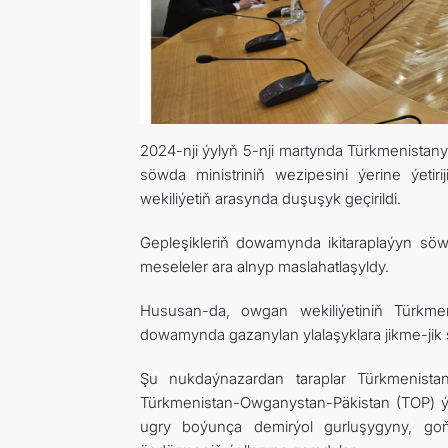
2024-nji ýylyň 5-nji martynda Türkmenistan
söwda ministriniň wezipesini ýerine ýetir
wekiliýetiň arasynda duşuşyk geçirildi.
Gepleşikleriň dowamynda ikitaraplaýyn sö
meseleler ara alnyp maslahatlaşyldy.
Hususan-da, owgan wekiliýetiniň Türkme
dowamynda gazanylan ylalaşyklara jikme-jik s
Şu nukdaýnazardan taraplar Türkmenistan
Türkmenistan-Owganystan-Päkistan (TOP) ýok
ugry boýunça demirýol gurluşygyny, goň