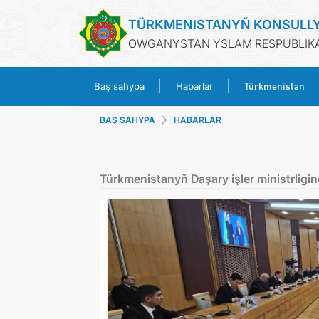
TÜRKMENISTANYŇ KONSULL
OWGANYSTAN YSLAM RESPUBLIKAS
Türkmenistan
Baş sahypa
Habarlar
BAŞ SAHYPA
HABARLAR
Türkmenistanyň Daşary işler ministrligi