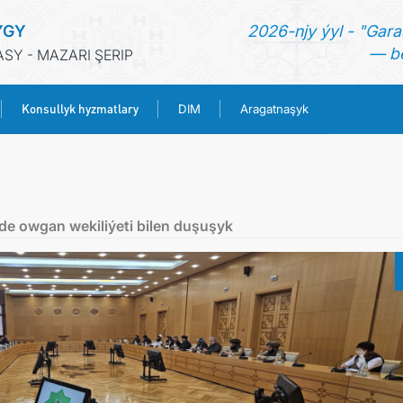
YGY
2026-njy ýyl - "Gara
— be
Y - MAZARI ŞERIP
Konsullyk hyzmatlary
DIM
Aragatnaşyk
BAŞ SAHYPA
HABARLAR
nde owgan wekiliýeti bilen duşuşyk
TÜRKMENISTAN
KONSULLYK HYZMATLARY
DIM
ARAGATNAŞYK