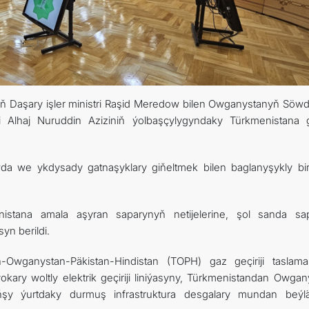
yň Daşary işler ministri Raşid Meredow bilen Owganystanyň Söw
iji Alhaj Nuruddin Aziziniň ýolbaşçylygyndaky Türkmenistana 
wda we ykdysady gatnaşyklary giňeltmek bilen baglanyşykly bi
nistana amala aşyran saparynyň netijelerine, şol sanda sa
yn berildi.
-Owganystan-Päkistan-Hindistan (TOPH) gaz geçiriji taslama
ary woltly elektrik geçiriji liniýasyny, Türkmenistandan Owgan
şy ýurtdaky durmuş infrastruktura desgalary mundan beýl