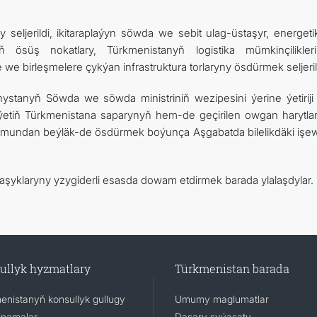
 seljerildi, ikitaraplaýyn söwda we sebit ulag-üstaşyr, energeti
ň ösüş nokatlary, Türkmenistanyň logistika mümkinçilikler
e birleşmelere çykýan infrastruktura torlaryny ösdürmek seljeril
nyň Söwda we söwda ministriniň wezipesini ýerine ýetiriji 
iýetiň Türkmenistana saparynyň hem-de geçirilen owgan harytla
 mundan beýläk-de ösdürmek boýunça Aşgabatda bilelikdäki işew
naşyklaryny yzygiderli esasda dowam etdirmek barada ylalaşdylar.
ullyk hyzmatlary
Türkmenistan barada
enistanyň konsullyk gullugy
Umumy maglumatlar
namalar
Daşary syýasaty