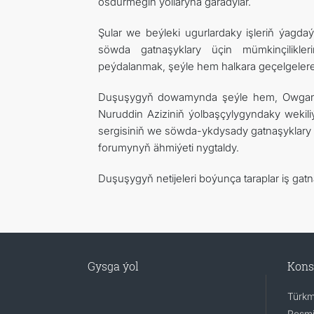
ösdürmegiň ýollaryna garadylar.
Şular we beýleki ugurlardaky işleriň ýagdaýy
söwda gatnaşyklary üçin mümkinçilikleri
peýdalanmak, şeýle hem halkara geçelgelere w
Duşuşygyň dowamynda şeýle hem, Owganysta
Nuruddin Aziziniň ýolbaşçylygyndaky wekil
sergisiniň we söwda-ykdysady gatnaşyklary
forumynyň ähmiýeti nygtaldy.
Duşuşygyň netijeleri boýunça taraplar iş gat
Gysga ýol
Kons
Türkm
Resmi