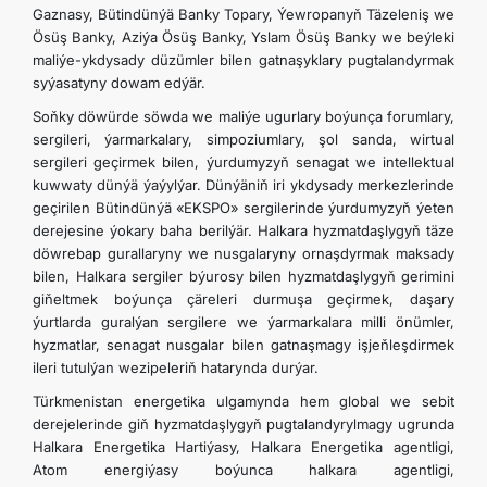
Gaznasy, Bütindünýä Banky Topary, Ýewropanyň Täzeleniş we
Ösüş Banky, Aziýa Ösüş Banky, Yslam Ösüş Banky we beýleki
maliýe-ykdysady düzümler bilen gatnaşyklary pugtalandyrmak
syýasatyny dowam edýär.
Soň­ky döwürde söwda we maliýe ugurlary boýunça forumlary,
sergileri, ýarmarkalary, simpoziumlary, şol sanda, wirtual
sergileri geçirmek bilen, ýurdumyzyň senagat we intellektual
kuwwaty dünýä ýaýylýar. Dünýäniň iri ykdysady merkezlerinde
geçirilen Bütindünýä «EKSPO» sergilerinde ýurdumyzyň ýeten
derejesine ýokary baha berilýär. Halkara hyzmatdaşlygyň täze
döwrebap gurallaryny we nusgalaryny ornaşdyrmak maksady
bilen, Halkara sergiler býurosy bilen hyzmatdaşlygyň gerimini
gi­ňeltmek boýunça çäreleri durmuşa geçirmek, daşary
ýurtlarda guralýan sergilere we ýarmarkalara milli önümler,
hyzmatlar, senagat nusgalar bilen gatnaşmagy işjeňleşdirmek
ileri tutulýan wezipeleriň hatarynda durýar.
Türkmenistan energetika ulgamynda hem global we sebit
derejelerinde giň hyzmatdaşlygyň pugtalandyrylmagy ugrunda
Halkara Energetika Hartiýasy, Halkara Energetika agentligi,
Atom energiýasy boýunca halkara agentligi,