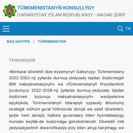
TÜRKMENISTANYŇ KONSULLYGY
OWGANYSTAN YSLAM RESPUBLIKASY - MAZARI ŞERIP
TK
BAŞ SAHYPA
TÜRKMENISTAN
BAŞ SAHYPA
HABARLAR
Ykdysadyýet
«Berkarar döwletiň täze eýýamynyň Galkynyşy: Türkmenistany
TÜRKMENISTAN
2022-2052-nji ýyllarda durmuş-ykdysady taýdan ösdürmegiň
Milli maksatnamasynyň» we «Türkmenistanyň Prezidentiniň
ýurdumyzy 2022-2028-nji ýyllarda durmuş-ykdysady taýdan
KONSULLYK HYZMATLARY
ösdürmek boýunça maksatnamasynyň» wezipelerine
laýyklykda, Türkmenistanyň bitaraplyk syýasaty ählumumy
DIM
strategik möhüm gural hökmünde dünýä we sebit döwletleri,
şeýle hem abraýly halkara guramalary bilen hyzmatdaşlygy
mundan beýläk-de ösdürmäge gönükdirilendir. Döwletiň milli
ARAGATNAŞYK
ykdysadyýetiniň diwersifikasiýa ýoly bilen alnyp barylmagy we