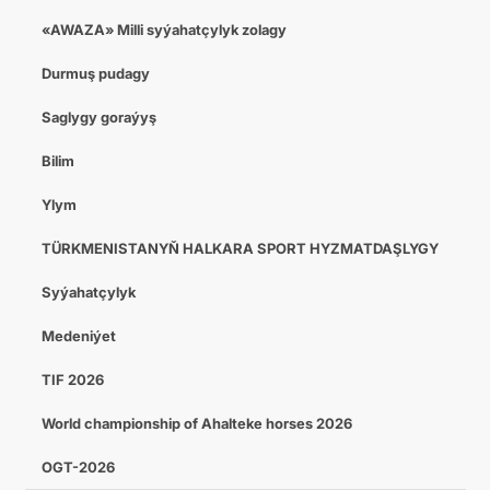
«AWAZA» Milli syýahatçylyk zolagy
Durmuş pudagy
Saglygy goraýyş
Bilim
Ylym
TÜRKMENISTANYŇ HALKARA SPORT HYZMATDAŞLYGY
Syýahatçylyk
Medeniýet
TIF 2026
World championship of Ahalteke horses 2026
OGT-2026