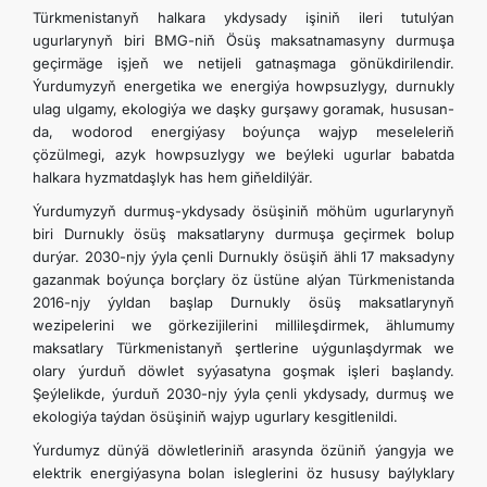
Türkmenistanyň halkara ykdysady işiniň ileri tutulýan
ugurlarynyň biri BMG-niň Ösüş maksatnamasyny durmuşa
geçirmäge işjeň we netijeli gatnaşmaga gönükdirilendir.
Ýurdumyzyň energetika we energiýa howpsuzlygy, durnukly
ulag ulgamy, ekologiýa we daşky gurşawy goramak, hususan-
da, wodorod energiýasy boýunça wajyp meseleleriň
çözülmegi, azyk howpsuzlygy we beýleki ugurlar babatda
halkara hyzmatdaşlyk has hem giňeldilýär.
Ýurdumyzyň durmuş-ykdysady ösüşiniň möhüm ugurlarynyň
biri Durnukly ösüş maksatlaryny durmuşa geçirmek bolup
durýar. 2030-njy ýyla çenli Durnukly ösüşiň ähli 17 maksadyny
gazanmak boýunça borçlary öz üstüne alýan Türkmenistanda
2016-njy ýyldan başlap Durnukly ösüş maksatlarynyň
wezipelerini we görkezijilerini millileşdirmek, ählumumy
maksatlary Türkmenistanyň şertlerine uýgunlaşdyrmak we
olary ýurduň döwlet syýasatyna goşmak işleri başlandy.
Şeýlelikde, ýurduň 2030-njy ýyla çenli ykdysady, durmuş we
ekologiýa taýdan ösüşiniň wajyp ugurlary kesgitlenildi.
Ýurdumyz dünýä döwletleriniň arasynda özüniň ýangyja we
elektrik energiýasyna bolan isleglerini öz hususy baýlyklary