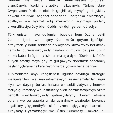
Günden we ýelden elektrik energiýasyny öndürýän
stansiýanyň, içerki energetika halkasynyň, Türkmenistan-
Owganystan-Pakistan elektrik geçiriji ulgamynyň gurluşyklary
dowam etdirilýär. Aşgabat şäherinde Energetika enjamlaryny
abatlaýyş we hyzmat ediş merkeziniň açylmagy pudagy
diwersifikasiýa ýoly bilen ösdürmek üçin şertleri döredýär.
Türkmenistan maýa goýumlar babatda hem özüne çekiji
ýurtdur. Içerki we daşary ýurt maýa goýum işjeň­ligini
artdyrmak, ýurduň sebitleriniň ykdysady kuwwatyny berkitmek
hem-de durmuş-ykdysady taýdan durnukly ösüşini üpjün
etmek babatda ägirt uly işler amala aşyrylýar. Döwletimiziň öňe
sürýän amatly maýa goýum gurşawyny döretmek babatdaky
başlangyçlaryna halkara reýtinglerde ýokary baha berilýär.
Türkmenistan anyk kesgitlenen ugurlar boýunça strategiki
wezipelerden we maksatnamalaýyn resminamalardan ugur
alýar we daşary ýurtlar, halkara we sebit ykdysady hem-de
maliýe guramalary we institutlary bilen hemmetaraplaýyn özara
bähbitli söwda-ykdysady gatnaşyklaryny dowam etmäge
ygrarly we bu ugurda amala aşyrylmaly wezipeler boýunça
tagallalary güýçlendirýär. Işjeň hyzmatdaşlygy alyp barmakda
Ykdysady Hyzmatdaşlyk we Ösüş Guramasy, Halkara Pul