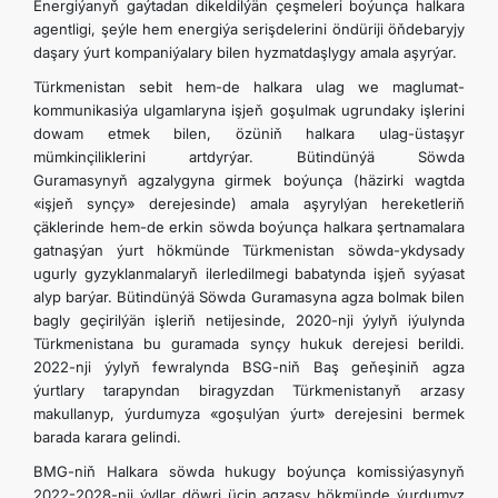
Energiýanyň gaýtadan dikeldilýän çeşmeleri boýunça halkara
agentligi, şeýle hem energiýa serişdelerini öndüriji öňdebaryjy
daşary ýurt kompaniýalary bilen hyzmatdaşlygy amala aşyrýar.
Türkmenistan sebit hem-de halkara ulag we maglumat-
kommunikasiýa ulgamlaryna işjeň goşulmak ugrundaky işlerini
dowam etmek bilen, özüniň halkara ulag-üstaşyr
mümkinçiliklerini artdyrýar. Bütindünýä Söwda
Guramasynyň
agzalygyna
girmek boýunça (häzirki wagtda
«işjeň synçy» derejesinde) amala aşyrylýan hereketleriň
çäklerinde hem-de erkin söwda boýunça halkara şertnamalara
gatnaşýan ýurt hökmünde Türkmenistan söwda-ykdysady
ugurly gyzyklanmalaryň ilerledilmegi babatynda işjeň syýasat
alyp barýar. Bütindünýä Söwda Guramasyna agza bolmak bilen
bagly geçirilýän işleriň netijesinde, 2020-nji ýylyň iýulynda
Türkmenistana bu guramada synçy hukuk derejesi berildi.
2022-nji ýylyň fewralynda BSG-niň Baş geňeşiniň agza
ýurtlary tarapyndan biragyzdan Türkmenistanyň arzasy
makullanyp, ýurdumyza «goşulýan ýurt» derejesini bermek
barada karara gelindi.
BMG-niň Halkara söwda hukugy boýunça komissiýasynyň
2022-2028-nji ýyllar döwri üçin agzasy hökmünde ýurdumyz