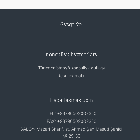
Gysga ýol
Konsullyk hyzmatlary
Türkmenistanyň konsullyk gullugy
Resminamalar
Habarlaşmak üçin
TEL: +93790502002350
FAX: +93790502002350
SALGY: Mazari Sharif, st. Ahmad Şah Masud Şahid,
№ 29-30