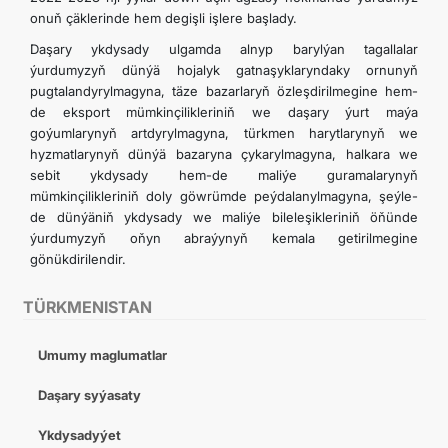
onuň çäklerinde hem degişli işlere başlady.
Daşary ykdysady ulgamda alnyp barylýan tagallalar
ýurdumyzyň dünýä hojalyk gatnaşyklaryndaky ornunyň
pugtalandyrylmagyna, täze bazarlaryň özleşdirilmegine hem-
de eksport mümkinçilikleriniň we daşary ýurt maýa
goýumlarynyň artdyrylmagyna, türkmen harytlarynyň we
hyzmatlarynyň dünýä bazaryna çykarylmagyna, halkara we
sebit ykdysady hem-de maliýe guramalarynyň
mümkinçilikleriniň doly göwrümde peýdalanylmagyna, şeýle-
de dünýäniň ykdysady we maliýe bileleşikleriniň öňünde
ýurdumyzyň oňyn abraýynyň kemala getirilmegine
gönükdirilendir.
TÜRKMENISTAN
Umumy maglumatlar
Daşary syýasaty
Ykdysadyýet