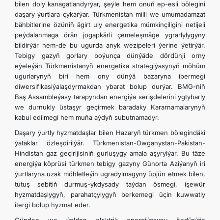
bilen doly kanagatlandyrýar, şeýle hem onuň ep-esli bölegini
daşary ýurtlara çykarýar. Türkmenistan milli we umumadamzat
bähbitlerine özüniň ägirt uly energetika mümkinçiligini netijeli
peýdalanmaga örän jogapkärli çemeleşmäge ygrarlylygyny
bildirýär hem-de bu ugurda anyk wezipeleri ýerine ýetirýär.
Tebigy gazyň gorlary boýunça dünýäde dördünji orny
eýeleýän Türkmenistanyň energetika strategiýasynyň möhüm
ugurlarynyň biri hem ony dünýä bazaryna ibermegi
diwersifikasiýalaşdyrmakdan ybarat bolup durýar. BMG-niň
Baş Assambleýasy tarapyndan energiýa serişdelerini ygtybarly
we durnukly üstaşyr geçirmek baradaky Kararnamalarynyň
kabul edilmegi hem muňa aýdyň subutnamadyr.
Daşary ýurtly hyzmatdaşlar bilen Hazaryň türkmen bölegindäki
ýataklar özleşdirilýär. Türkmenistan-Owganystan-Pakistan-
Hindistan gaz geçirijisiniň gurluşygy amala aşyrylýar. Bu täze
energiýa köprüsi türkmen tebigy gazyny Günorta Aziýanyň iri
ýurtlaryna uzak möhletleýin ugradylmagyny üpjün etmek bilen,
tutuş sebitiň durmuş-ykdysady taýdan ösmegi, işewür
hyzmatdaşlygyň, parahatçylygyň berkemegi üçin kuwwatly
itergi bolup hyzmat eder.