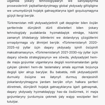
ulgamda ýokary tehnologiýalaryň we sanlylaşdyrma
prosessleriniň ýaýbaňlandyrylmagy global ykdysady giňişligine
we umumydünýä hojalyk gatnaşyklaryna işjeň goşuluşmagyna
güýçli itergi berýär.
Türkmenistan milli ykdysadyýetiniň çalt depginler bilen ösýän
şertlerinde dünýäniň dürli döwletleri bilen ýokary
tehnologiýaly pudaklarda hyzmatdaşlyk etmäge, häzirki
zamanyň öňdebaryjy bilimlerini we dolandyryş çözgütlerini
ornaşdyrmaga uly ähmiýet berýär. «Türkmenistanyň 2020-
2025-nji ýyllar üçin daşary ykdysady işiniň ösüşiniň
maksatnamasyny», «Türkmenistanyň 2021-2030-njy ýyllar üçin
daşary söwda strategiýasyny» we söwda, ykdysadyýet hem-
de maýa goýumlar ulgamlaryna degişli resminamalardan gelip
çykýan çäreleri hem-de taslamalary amala aşyrmak boýunça
degişli işler alnyp barylýar. Bu babatda, milli ykdysadyýetiň
durnukly ösüşine we ilatynyň durmuş derejesiniň
ýokarlandyrylmagyna ýardam berýän oňyn halkara şertleri
döretmek, dünýäniň hojalyk gatnaşyklaryna işjeň gatnaşmak,
daşary ykdysady hyzmatdaşlygy has-da ösdürmek, iri maýa
goýumlaryny ýurdumyza çekmek ýaly wajyp wezipeler ileri
tutulýar.