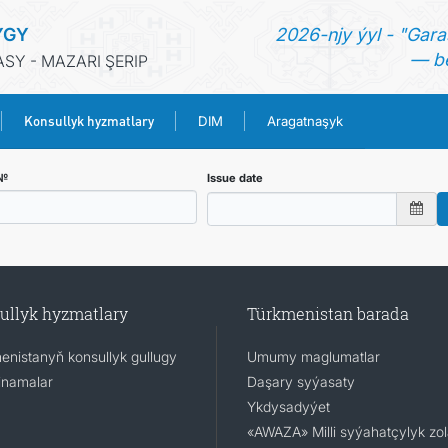
YGY
2026-njy ýyl - "Gara
— be
Y - MAZARI ŞERIP
Konsullyk hyzmatlary
DIM
Aragatnaşyk
BAŞ SAHYPA
 №
Issue date
HABARLAR
TÜRKMENISTAN
ullyk hyzmatlary
Türkmenistan barada
KONSULLYK HYZMATLARY
enistanyň konsullyk gullugy
Umumy maglumatlar
namalar
Daşary syýasaty
DIM
Ykdysadyýet
«AWAZA» Milli syýahatçylyk zo
ARAGATNAŞYK