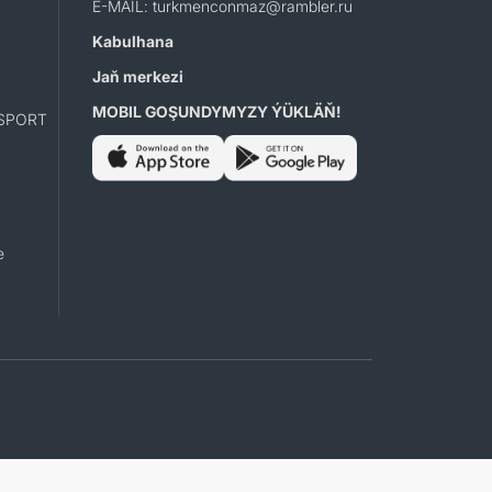
E-MAIL: turkmenconmaz@rambler.ru
Kabulhana
Jaň merkezi
MOBIL GOŞUNDYMYZY ÝÜKLÄŇ!
SPORT
e