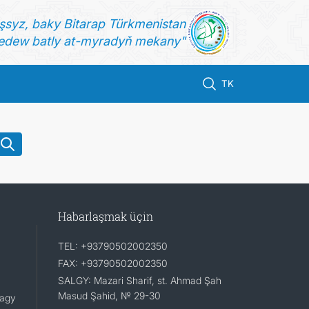
şsyz, baky Bitarap Türkmenistan
dew batly at-myradyň mekany"
TK
Habarlaşmak üçin
TEL: +93790502002350
FAX: +93790502002350
SALGY: Mazari Sharif, st. Ahmad Şah
Masud Şahid, № 29-30
lagy