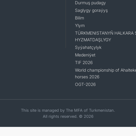
Durmuş pudagy
Saglygy goraýyş
Bilim
Ylym
TÜRKMENISTANYŇ HALKARA 
HYZMATDAŞLYGY
Syýahatçylyk
Medeniýet
TIF 2026
World championship of Ahaltek
horses 2026
OGT-2026
This site is managed by The MFA of Turkmenistan.
All rights reserved. © 2026