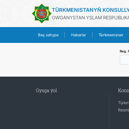
TÜRKMENISTANYŇ KONSULL
OWGANYSTAN YSLAM RESPUBLIKAS
Türkmenistan
Baş sahypa
Habarlar
Reg.
Gysga ýol
Kons
Türkm
Resmi