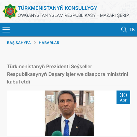
TÜRKMENISTANYŇ KONSULLYGY
OWGANYSTAN YSLAM RESPUBLIKASY - MAZARI ŞERIP
TK
BAŞ SAHYPA
HABARLAR
HOME
NEWS
Türkmenistanyň Prezidenti Seýşeller
Respublikasynyň Daşary işler we diaspora ministrini
TURKMENISTAN
kabul etdi
30
CONSULAR SERVICES
Apr
MFA
CONTACT US