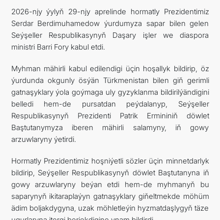
2026-njy ýylyň 29-njy aprelinde hormatly Prezidentimiz
Serdar Berdimuhamedow ýurdumyza sapar bilen gelen
Seýşeller Respublikasynyň Daşary işler we diaspora
ministri Barri Fory kabul etdi.
Myhman mähirli kabul edilendigi üçin hoşallyk bildirip, öz
ýurdunda okgunly ösýän Türkmenistan bilen giň gerimli
gatnaşyklary ýola goýmaga uly gyzyklanma bildirilýändigini
belledi hem-de pursatdan peýdalanyp, Seýşeller
Respublikasynyň Prezidenti Patrik Ermininiň döwlet
Baştutanymyza iberen mähirli salamyny, iň gowy
arzuwlaryny ýetirdi.
Hormatly Prezidentimiz hoşniýetli sözler üçin minnetdarlyk
bildirip, Seýşeller Respublikasynyň döwlet Baştutanyna iň
gowy arzuwlaryny beýan etdi hem-de myhmanyň bu
saparynyň ikitaraplaýyn gatnaşyklary giňeltmekde möhüm
ädim boljakdygyna, uzak möhletleýin hyzmatdaşlygyň täze
ugurlaryna itergi berjekdigine ynam bildirdi.