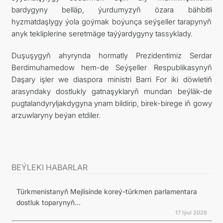
bardygyny belläp, ýurdumyzyň özara bähbitli
hyzmatdaşlygy ýola goýmak boýunça seýşeller tarapynyň
anyk tekliplerine seretmäge taýýardygyny tassyklady.
Duşuşygyň ahyrynda hormatly Prezidentimiz Serdar
Berdimuhamedow hem-de Seýşeller Respublikasynyň
Daşary işler we diaspora ministri Barri For iki döwletiň
arasyndaky dostlukly gatnaşyklaryň mundan beýläk-de
pugtalandyryljakdygyna ynam bildirip, birek-birege iň gowy
arzuwlaryny beýan etdiler.
BEÝLEKI HABARLAR
Türkmenistanyň Mejlisinde koreý-türkmen parlamentara
dostluk toparynyň...
17 Iýul 2026