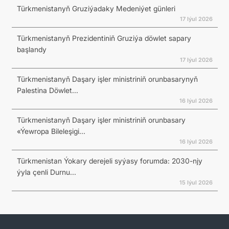
Türkmenistanyň Gruziýadaky Medeniýet günleri
17 Iýul 2026
Türkmenistanyň Prezidentiniň Gruziýa döwlet sapary
başlandy
17 Iýul 2026
Türkmenistanyň Daşary işler ministriniň orunbasarynyň
Palestina Döwlet...
16 Iýul 2026
Türkmenistanyň Daşary işler ministriniň orunbasary
«Ýewropa Bileleşigi...
16 Iýul 2026
Türkmenistan Ýokary derejeli syýasy forumda: 2030-njy
ýyla çenli Durnu...
15 Iýul 2026