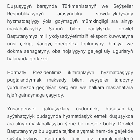
Duşuşygyň barşynda Türkmenistanyň we Seýşeller
Respublikasynyň arasyndaky söwda-ykdysady
hyzmatdaşlygy ýola goýmagyň mümkinçiligi ara alnyp
maslahatlaşyldy. Şunuň bilen baglylykda, döwlet
Baştutanymyz milli ykdysadyýetimiziň eksport kuwwatyna
ünsi çekip, ýangyç-energetika toplumyny, himiýa we
dokma senagatyny, oba hojalygyny geljegi uly ugurlaryň
hatarynda görkezdi.
Hormatly Prezidentimiz ikitaraplaýyn hyzmatdaşlygy
pugtalandyrmak maksady bilen, seýşeller tarapyny
ýurdumyzda geçirilýän sergilere we halkara maslahatlara
işjeň gatnaşmaga çagyrdy.
Ynsanperwer gatnaşyklary ösdürmek, hususan-da,
syýahatçylyk pudagynda hyzmatdaşlyk etmek duşuşykda
ara alnyp maslahatlaşylan ýene bir mesele boldy. Döwlet
Baştutanymyz bu ugurda tejribe alyşmak hem-de geljekde
syýahatçylygy ösdürmek üçin uly mümkinçilikleriň