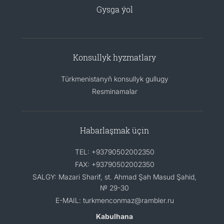
Gysga ýol
Konsullyk hyzmatlary
Türkmenistanyň konsullyk gullugy
Resminamalar
Habarlaşmak üçin
TEL: +93790502002350
FAX: +93790502002350
SALGY: Mazari Sharif, st. Ahmad Şah Masud Şahid,
№ 29-30
E-MAIL: turkmenconmaz@rambler.ru
Kabulhana