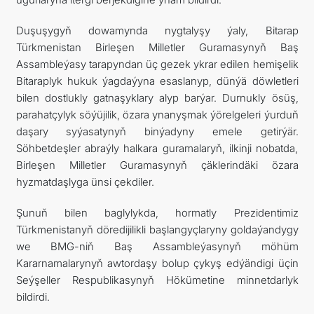
Duşuşygyň dowamynda nygtalyşy ýaly, Bitarap
Türkmenistan Birleşen Milletler Guramasynyň Baş
Assambleýasy tarapyndan üç gezek ykrar edilen hemişelik
Bitaraplyk hukuk ýagdaýyna esaslanyp, dünýä döwletleri
bilen dostlukly gatnaşyklary alyp barýar. Durnukly ösüş,
parahatçylyk söýüjilik, özara ynanyşmak ýörelgeleri ýurduň
daşary syýasatynyň binýadyny emele getirýär.
Söhbetdeşler abraýly halkara guramalaryň, ilkinji nobatda,
Birleşen Milletler Guramasynyň çäklerindäki özara
hyzmatdaşlyga ünsi çekdiler.
Şunuň bilen baglylykda, hormatly Prezidentimiz
Türkmenistanyň döredijilikli başlangyçlaryny goldaýandygy
we BMG-niň Baş Assambleýasynyň möhüm
Kararnamalarynyň awtordaşy bolup çykyş edýändigi üçin
Seýşeller Respublikasynyň Hökümetine minnetdarlyk
bildirdi.