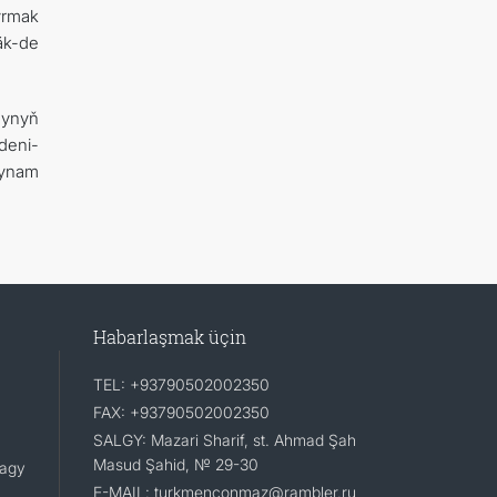
yrmak
äk-de
synyň
deni-
 ynam
Habarlaşmak üçin
TEL: +93790502002350
FAX: +93790502002350
SALGY: Mazari Sharif, st. Ahmad Şah
Masud Şahid, № 29-30
lagy
E-MAIL: turkmenconmaz@rambler.ru