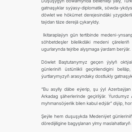
Duşuşygyň dowamynda bellenilişi ýaly, Türk
gatnaşyklar syýasy-diplomatik, söwda-ykdys
döwlet we hökümet derejesindäki yzygiderli
taýdan täze derejä çykaryldy.
Ikitaraplaýyn gün tertibinde medeni-ynsan
söhbetdeşler bilelikdäki medeni çäreleri
ugurlarynda tejribe alyşmaga ýardam berýär.
Döwlet Baştutanymyz geçen ýylyň oktýa
günleriniň üstünlikli geçirilendigini be
ýurtlarymyzyň arasyndaky dostlukly gatnaşy
“Bu asylly däbe eýerip, şu ýyl Azerbaýja
Arkadag şäherlerinde geçirilýär. Ýurdumyz 
myhmansöýerlik bilen kabul edýär” diýip, hor
Şeýle hem duşuşykda Medeniýet günleriniň çäk
döredijiligine bagyşlanan ylmy maslahatlaryň ä