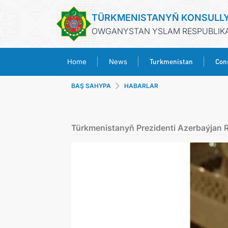
TÜRKMENISTANYŇ KONSULL
OWGANYSTAN YSLAM RESPUBLIKAS
Turkmenistan
Cons
Home
News
BAŞ SAHYPA
HABARLAR
Türkmenistanyň Prezidenti Azerbaýjan R