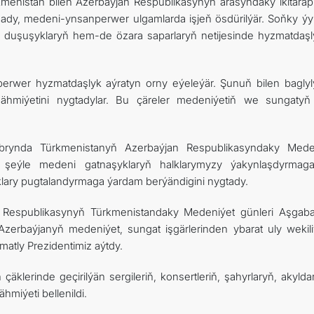
menistan bilen Azerbaýjan Respublikasynyň arasyndaky ikitarap
ady, medeni-ynsanperwer ulgamlarda işjeň ösdürilýär. Soňky ýyl
 duşuşyklaryň hem-de özara saparlaryň netijesinde hyzmatdaşly
perwer hyzmatdaşlyk aýratyn orny eýeleýär. Şunuň bilen baglyl
ň ähmiýetini nygtadylar. Bu çäreler medeniýetiň we sungatyň 
brynda Türkmenistanyň Azerbaýjan Respublikasyndaky Mede
lläp, şeýle medeni gatnaşyklaryň halklarymyzy ýakynlaşdyrma
klary pugtalandyrmaga ýardam berýändigini nygtady.
n Respublikasynyň Türkmenistandaky Medeniýet günleri Aşgab
Azerbaýjanyň medeniýet, sungat işgärlerinden ybarat uly wekiliý
matly Prezidentimiz aýtdy.
lerinde geçirilýän sergileriň, konsertleriň, şahyrlaryň, akyldar
hmiýeti bellenildi.