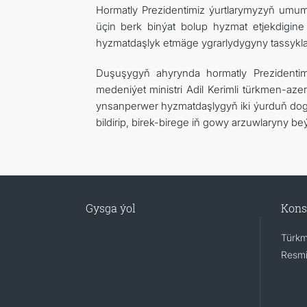
Hormatly Prezidentimiz ýurtlarymyzyň umu
üçin berk binýat bolup hyzmat etjekdigin
hyzmatdaşlyk etmäge ygrarlydygyny tassykla
Duşuşygyň ahyrynda hormatly Prezident
medeniýet ministri Adil Kerimli türkmen-az
ynsanperwer hyzmatdaşlygyň iki ýurduň dog
bildirip, birek-birege iň gowy arzuwlaryny beý
Gysga ýol
Kons
Türkm
Resmi