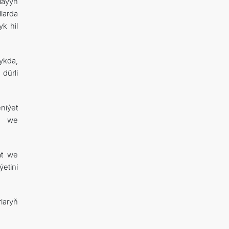
laýyn
larda
k hil
ykda,
dürli
niýet
ga we
at we
etini
laryň