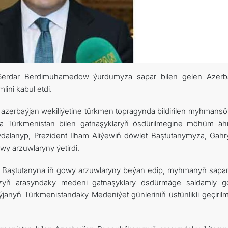
t Serdar Berdimuhamedow ýurdumyza sapar bilen gelen Azerb
lini kabul etdi.
erbaýjan wekiliýetine türkmen topragynda bildirilen myhmansöý
da Türkmenistan bilen gatnaşyklaryň ösdürilmegine möhüm äh
eýdalanyp, Prezident Ilham Aliýewiň döwlet Baştutanymyza, Gah
wy arzuwlaryny ýetirdi.
et Baştutanyna iň gowy arzuwlaryny beýan edip, myhmanyň sapa
myzyň arasyndaky medeni gatnaşyklary ösdürmäge saldamly g
anyň Türkmenistandaky Medeniýet günleriniň üstünlikli geçirilm