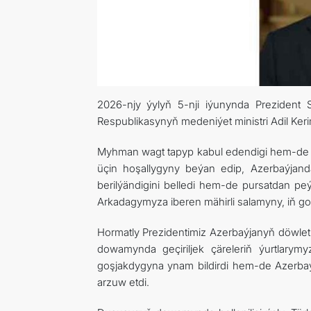
2026-njy ýylyň 5-nji iýunynda Preziden
Respublikasynyň medeniýet ministri Adil Kerim
Myhman wagt tapyp kabul edendigi hem-de az
üçin hoşallygyny beýan edip, Azerbaýjan
berilýändigini belledi hem-de pursatdan p
Arkadagymyza iberen mähirli salamyny, iň go
Hormatly Prezidentimiz Azerbaýjanyň döwl
dowamynda geçiriljek çäreleriň ýurtlary
goşjakdygyna ynam bildirdi hem-de Azerbaýj
arzuw etdi.