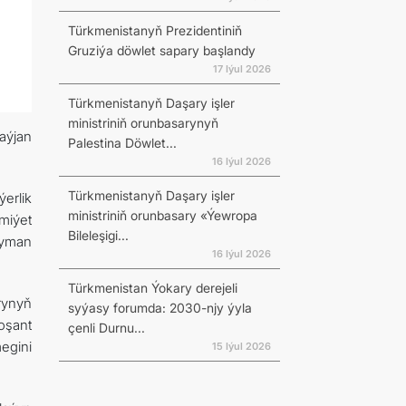
Türkmenistanyň Prezidentiniň
Gruziýa döwlet sapary başlandy
17 Iýul 2026
Türkmenistanyň Daşary işler
ministriniň orunbasarynyň
aýjan
Palestina Döwlet...
16 Iýul 2026
Türkmenistanyň Daşary işler
erlik
ministriniň orunbasary «Ýewropa
miýet
Bileleşigi...
ryman
16 Iýul 2026
Türkmenistan Ýokary derejeli
rynyň
syýasy forumda: 2030-njy ýyla
oşant
çenli Durnu...
egini
15 Iýul 2026