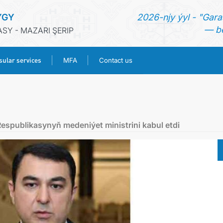
YGY
2026-njy ýyl - "Gara
— be
Y - MAZARI ŞERIP
ular services
MFA
Contact us
HOME
NEWS
espublikasynyň medeniýet ministrini kabul etdi
TURKMENISTAN
CONSULAR SERVICES
MFA
CONTACT US