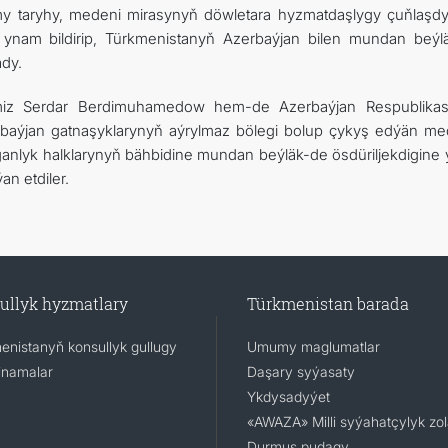
my taryhy, medeni mirasynyň döwletara hyzmatdaşlygy çuňlaşd
e ynam bildirip, Türkmenistanyň Azerbaýjan bilen mundan beýl
dy.
imiz Serdar Berdimuhamedow hem-de Azerbaýjan Respublika
erbaýjan gatnaşyklarynyň aýrylmaz bölegi bolup çykyş edýän me
anlyk halklarynyň bähbidine mundan beýläk-de ösdüriljekdigine
an etdiler.
ullyk hyzmatlary
Türkmenistan barada
enistanyň konsullyk gullugy
Umumy maglumatlar
namalar
Daşary syýasaty
Ykdysadyýet
«AWAZA» Milli syýahatçylyk zo
Durmuş pudagy