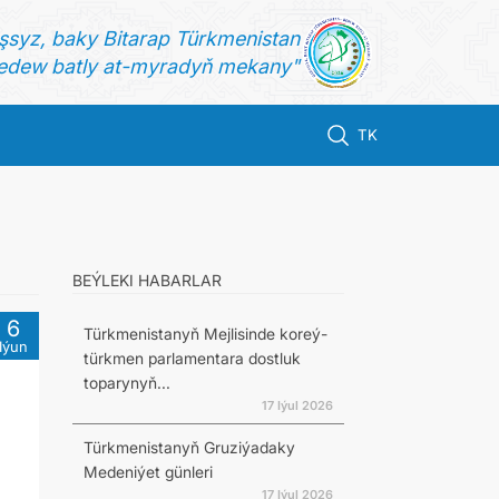
şsyz, baky Bitarap Türkmenistan
dew batly at-myradyň mekany"
TK
BEÝLEKI HABARLAR
6
Türkmenistanyň Mejlisinde koreý-
Iýun
türkmen parlamentara dostluk
toparynyň...
17 Iýul 2026
Türkmenistanyň Gruziýadaky
Medeniýet günleri
17 Iýul 2026