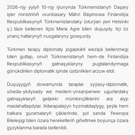
2026-njy ýylyň 10-njy iýunynda Türkmenistanyň Daşary
işler ministriniň orunbasary Mähri Bäşimowa Finlandiýa
Respublikasynyň Türkmenistandaky (oturýan ýeri Helsinki
ş.) täze bellenen Ilçisi Maria Agre bilen duşuşdy. Ilçi öz
ynanç hatlarynyň nusgalaryny gowşurdy.
Türkmen tarapy diplomaty jogapkärli wezipä bellenmegi
bilen gutlap, onuň Türkmenistanyň hem-de Finlandiýa
Respublikasynyň gatnaşyklaryny pugtalandyrmaga
gönükdirilen diplomatik işinde üstünlikleri arzuw etdi.
Duşuşygyň dowamynda taraplar syýasy-diplomatik,
söwda-ykdysady we medeni-ynsanperwer ugurlardaky
gatnaşyklaryň geljekki mümkinçiliklerini ara alyp
maslahatlaşdylar. Ikitarapalaýyn hyzmatdaşlygy, şeýle hem
halkara guramalaryň çäklerinde, şol sanda Ýewropa
Bileleşigi bilen özara hereketleriň giňeltmek boýunça özara
gyzyklanma barada bellenildi.