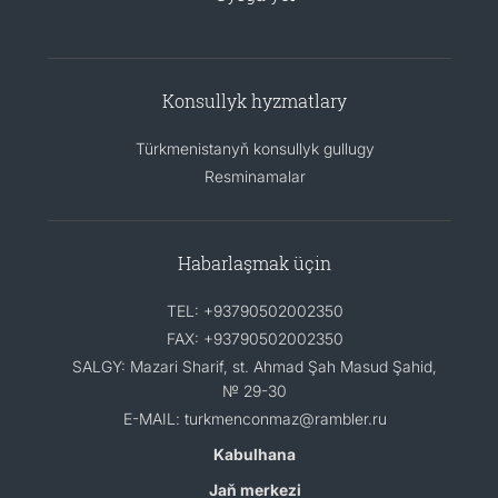
Konsullyk hyzmatlary
Türkmenistanyň konsullyk gullugy
Resminamalar
Habarlaşmak üçin
TEL: +93790502002350
FAX: +93790502002350
SALGY: Mazari Sharif, st. Ahmad Şah Masud Şahid,
№ 29-30
E-MAIL: turkmenconmaz@rambler.ru
Kabulhana
Jaň merkezi