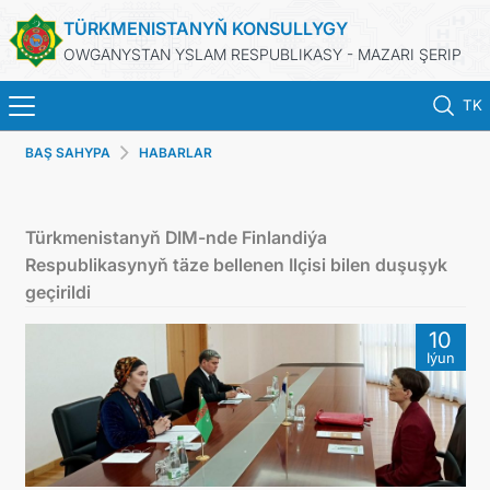
TÜRKMENISTANYŇ KONSULLYGY
OWGANYSTAN YSLAM RESPUBLIKASY - MAZARI ŞERIP
TK
BAŞ SAHYPA
HABARLAR
HOME
NEWS
Türkmenistanyň DIM-nde Finlandiýa
Respublikasynyň täze bellenen Ilçisi bilen duşuşyk
TURKMENISTAN
geçirildi
10
CONSULAR SERVICES
Iýun
MFA
CONTACT US