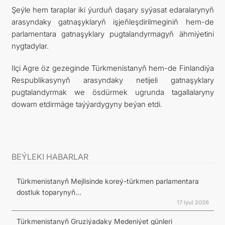
Şeýle hem taraplar iki ýurduň daşary syýasat edaralarynyň
arasyndaky gatnaşyklaryň işjeňleşdirilmeginiň hem-de
parlamentara gatnaşyklary pugtalandyrmagyň ähmiýetini
nygtadylar.
Ilçi Agre öz gezeginde Türkmenistanyň hem-de Finlandiýa
Respublikasynyň arasyndaky netijeli gatnaşyklary
pugtalandyrmak we ösdürmek ugrunda tagallalaryny
dowam etdirmäge taýýardygyny beýan etdi.
BEÝLEKI HABARLAR
Türkmenistanyň Mejlisinde koreý-türkmen parlamentara
dostluk toparynyň...
17 Iýul 2026
Türkmenistanyň Gruziýadaky Medeniýet günleri