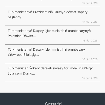
17 Iýul 2026
Türkmenistanyň Prezidentiniň Gruziýa döwlet sapary
başlandy
17 Iýul 2026
Türkmenistanyň Daşary işler ministriniň orunbasarynyň
Palestina Döwlet...
16 Iýul 2026
Türkmenistanyň Daşary işler ministriniň orunbasary
«Ýewropa Bileleşigi...
16 Iýul 2026
Türkmenistan Ýokary derejeli syýasy forumda: 2030-njy
ýyla çenli Durnu...
15 Iýul 2026
Gysga ýol