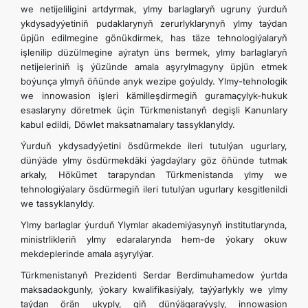
we netijeliligini artdyrmak, ylmy barlaglaryň ugruny ýurduň
ykdysadyýetiniň pudaklarynyň zerurlyklarynyň ylmy taýdan
üpjün edilmegine gönükdirmek, has täze tehnologiýalaryň
işlenilip düzülmegine aýratyn üns bermek, ylmy barlaglaryň
netijeleriniň iş ýüzünde amala aşyrylmagyny üpjün etmek
boýunça ylmyň öňünde anyk wezipe goýuldy. Ylmy-tehnologik
we innowasion işleri kämilleşdirmegiň guramaçylyk-hukuk
esaslaryny döretmek üçin Türkmenistanyň degişli Kanunlary
kabul edildi, Döwlet maksatnamalary tassyklanyldy.
Ýurduň ykdysadyýetini ösdürmekde ileri tutulýan ugurlary,
dünýäde ylmy ösdürmekdäki ýagdaýlary göz öňünde tutmak
arkaly, Hökümet tarapyndan Türkmenistanda ylmy we
tehnologiýalary ösdürmegiň ileri tutulýan ugurlary kesgitlenildi
we tassyklanyldy.
Ylmy barlaglar ýurduň Ylymlar akademiýasynyň institutlarynda,
ministrlikleriň ylmy edaralarynda hem-de ýokary okuw
mekdeplerinde amala aşyrylýar.
Türkmenistanyň Prezidenti Serdar Berdimuhamedow ýurtda
maksadaokgunly, ýokary kwalifikasiýaly, taýýarlykly we ylmy
taýdan örän ukyply, giň dünýägaraýyşly, innowasion