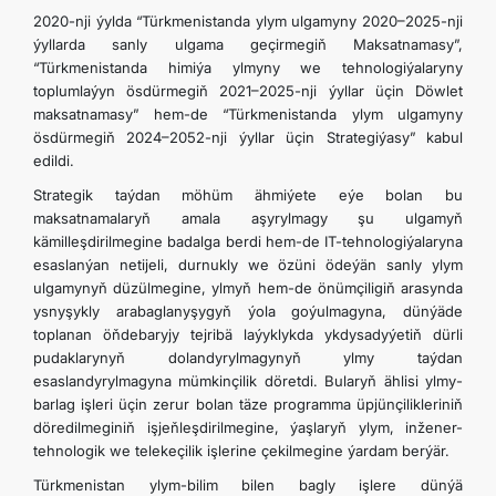
2020-nji ýylda “Türkmenistanda ylym ulgamyny 2020–2025-nji
ýyllarda sanly ulgama geçirmegiň Maksatnamasy”,
“Türkmenistanda himiýa ylmyny we tehnologiýalaryny
toplumlaýyn ösdürmegiň 2021–2025-nji ýyllar üçin Döwlet
maksatnamasy” hem-de “Türkmenistanda ylym ulgamyny
ösdürmegiň 2024–2052-nji ýyllar üçin Strategiýasy” kabul
edildi.
Strategik taýdan möhüm ähmiýete eýe bolan bu
maksatnamalaryň amala aşyrylmagy şu ulgamyň
kämilleşdirilmegine badalga berdi hem-de IT-tehnologiýalaryna
esaslanýan netijeli, durnukly we özüni ödeýän sanly ylym
ulgamynyň düzülmegine, ylmyň hem-de önümçiligiň arasynda
ysnyşykly arabaglanyşygyň ýola goýulmagyna, dünýäde
toplanan öňdebaryjy tejribä laýyklykda ykdysadyýetiň dürli
pudaklarynyň dolandyrylmagynyň ylmy taýdan
esaslandyrylmagyna mümkinçilik döretdi. Bularyň ählisi ylmy-
barlag işleri üçin zerur bolan täze programma üpjünçilikleriniň
döredilmeginiň işjeňleşdirilmegine, ýaşlaryň ylym, inžener-
tehnologik we telekeçilik işlerine çekilmegine ýardam berýär.
Türkmenistan ylym-bilim bilen bagly işlere dünýä