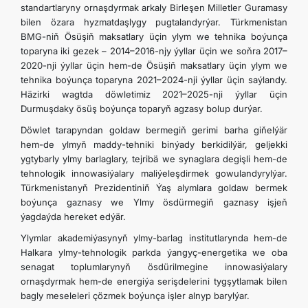
standartlaryny ornaşdyrmak arkaly Birleşen Milletler Guramasy
bilen özara hyzmatdaşlygy pugtalandyrýar. Türkmenistan
BMG-niň Ösüşiň maksatlary üçin ylym we tehnika boýunça
toparyna iki gezek – 2014–2016-njy ýyllar üçin we soňra 2017–
2020-nji ýyllar üçin hem-de Ösüşiň maksatlary üçin ylym we
tehnika boýunça toparyna 2021–2024-nji ýyllar üçin saýlandy.
Häzirki wagtda döwletimiz 2021–2025-nji ýyllar üçin
Durmuşdaky ösüş boýunça toparyň agzasy bolup durýar.
Döwlet tarapyndan goldaw bermegiň gerimi barha giňelýär
hem-de ylmyň maddy-tehniki binýady berkidilýär, geljekki
ygtybarly ylmy barlaglary, tejribä we synaglara degişli hem-de
tehnologik innowasiýalary maliýeleşdirmek gowulandyrylýar.
Türkmenistanyň Prezidentiniň Ýaş alymlara goldaw bermek
boýunça gaznasy we Ylmy ösdürmegiň gaznasy işjeň
ýagdaýda hereket edýär.
Ylymlar akademiýasynyň ylmy-barlag institutlarynda hem-de
Halkara ylmy-tehnologik parkda ýangyç-energetika we oba
senagat toplumlarynyň ösdürilmegine innowasiýalary
ornaşdyrmak hem-de energiýa serişdelerini tygşytlamak bilen
bagly meseleleri çözmek boýunça işler alnyp barylýar.