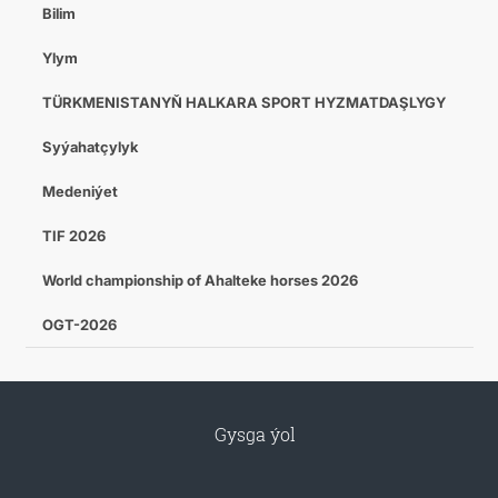
Bilim
Ylym
TÜRKMENISTANYŇ HALKARA SPORT HYZMATDAŞLYGY
Syýahatçylyk
Medeniýet
TIF 2026
World championship of Ahalteke horses 2026
OGT-2026
Gysga ýol