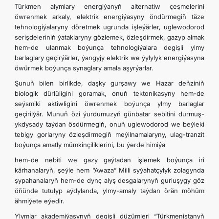
Türkmen alymlary energiýanyň alternatiw çeşmelerini
öwrenmek arkaly, elektrik energiýasyny öndürmegiň täze
tehnologiýalaryny döretmek ugrunda işleýärler, uglewodorod
serişdeleriniň ýataklaryny gözlemek, özleşdirmek, gazyp almak
hem-de ulanmak boýunça tehnologiýalara degişli ylmy
barlaglary geçirýärler, ýangyjy elektrik we ýylylyk energiýasyna
öwürmek boýunça synaglary amala aşyrýarlar.
Şunuň bilen birlikde, daşky gurşawy we Hazar deňziniň
biologik dürlüligini goramak, onuň tektonikasyny hem-de
seýsmiki aktiwligini öwrenmek boýunça ylmy barlaglar
geçirilýär. Munuň özi ýurdumuzyň günbatar sebitini durmuş-
ykdysady taýdan ösdürmegiň, onuň uglewodorod we beýleki
tebigy gorlaryny özleşdirmegiň meýilnamalaryny, ulag-tranzit
boýunça amatly mümkinçiliklerini, bu ýerde himiýa
hem-de nebiti we gazy gaýtadan işlemek boýunça iri
kärhanalaryň, şeýle hem “Awaza” Milli syýahatçylyk zolagynda
şypahanalaryň hem-de dynç alyş desgalarynyň gurluşygy göz
öňünde tutulyp aýdylanda, ylmy-amaly taýdan örän möhüm
ähmiýete eýedir.
Ylymlar akademiýasynyň degişli düzümleri “Türkmenistanyň