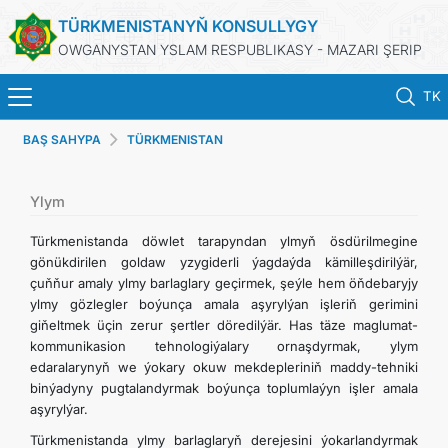
TÜRKMENISTANYŇ KONSULLYGY
OWGANYSTAN YSLAM RESPUBLIKASY - MAZARI ŞERIP
TK
BAŞ SAHYPA
TÜRKMENISTAN
HOME
NEWS
Ylym
Türkmenistanda döwlet tarapyndan ylmyň ösdürilmegine
TURKMENISTAN
gönükdirilen goldaw yzygiderli ýagdaýda kämilleşdirilýär,
çuňňur amaly ylmy barlaglary geçirmek, şeýle hem öňdebaryjy
ylmy gözlegler boýunça amala aşyrylýan işleriň gerimini
CONSULAR SERVICES
giňeltmek üçin zerur şertler döredilýär. Has täze maglumat-
kommunikasion tehnologiýalary ornaşdyrmak, ylym
MFA
edaralarynyň we ýokary okuw mekdepleriniň maddy-tehniki
binýadyny pugtalandyrmak boýunça toplumlaýyn işler amala
aşyrylýar.
CONTACT US
Türkmenistanda ylmy barlaglaryň derejesini ýokarlandyrmak