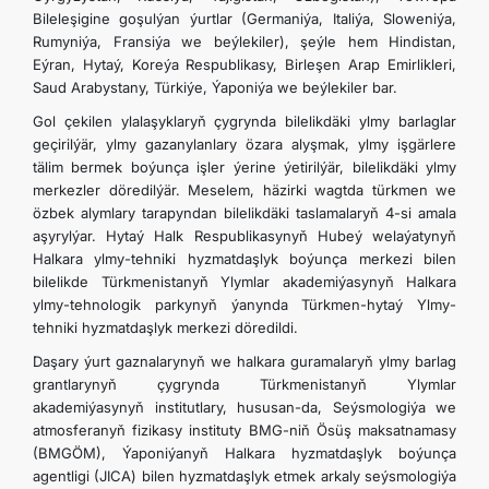
Bileleşigine goşulýan ýurtlar (Germaniýa, Italiýa, Sloweniýa,
Rumyniýa, Fransiýa we beýlekiler), şeýle hem Hindistan,
Eýran, Hytaý, Koreýa Respublikasy, Birleşen Arap Emirlikleri,
Saud Arabystany, Türkiýe, Ýaponiýa we beýlekiler bar.
Gol çekilen ylalaşyklaryň çygrynda bilelikdäki ylmy barlaglar
geçirilýär, ylmy gazanylanlary özara alyşmak, ylmy işgärlere
tälim bermek boýunça işler ýerine ýetirilýär, bilelikdäki ylmy
merkezler döredilýär. Meselem, häzirki wagtda türkmen we
özbek alymlary tarapyndan bilelikdäki taslamalaryň 4-si amala
aşyrylýar. Hytaý Halk Respublikasynyň Hubeý welaýatynyň
Halkara ylmy-tehniki hyzmatdaşlyk boýunça merkezi bilen
bilelikde Türkmenistanyň Ylymlar akademiýasynyň Halkara
ylmy-tehnologik parkynyň ýanynda Türkmen-hytaý Ylmy-
tehniki hyzmatdaşlyk merkezi döredildi.
Daşary ýurt gaznalarynyň we halkara guramalaryň ylmy barlag
grantlarynyň çygrynda Türkmenistanyň Ylymlar
akademiýasynyň institutlary, hususan-da, Seýsmologiýa we
atmosferanyň fizikasy instituty BMG-niň Ösüş maksatnamasy
(BMGÖM), Ýaponiýanyň Halkara hyzmatdaşlyk boýunça
agentligi (JICA) bilen hyzmatdaşlyk etmek arkaly seýsmologiýa