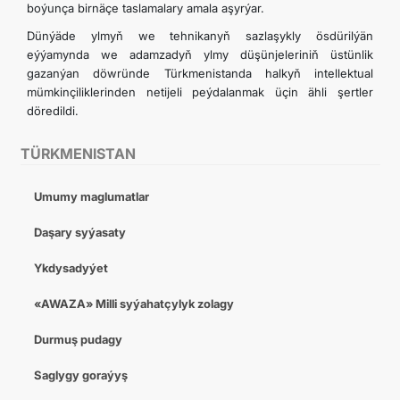
boýunça birnäçe taslamalary amala aşyrýar.
Dünýäde ylmyň we tehnikanyň sazlaşykly ösdürilýän
eýýamynda we adamzadyň ylmy düşünjeleriniň üstünlik
gazanýan döwründe Türkmenistanda halkyň intellektual
mümkinçiliklerinden netijeli peýdalanmak üçin ähli şertler
döredildi.
TÜRKMENISTAN
Umumy maglumatlar
Daşary syýasaty
Ykdysadyýet
«AWAZA» Milli syýahatçylyk zolagy
Durmuş pudagy
Saglygy goraýyş