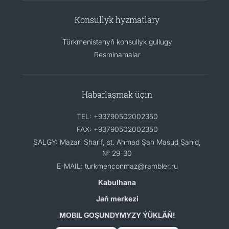
Konsullyk hyzmatlary
Türkmenistanyň konsullyk gullugy
Resminamalar
Habarlaşmak üçin
TEL: +93790502002350
FAX: +93790502002350
SALGY: Mazari Sharif, st. Ahmad Şah Masud Şahid,
№ 29-30
E-MAIL: turkmenconmaz@rambler.ru
Kabulhana
Jaň merkezi
MOBIL GOŞUNDYMYZY ÝÜKLÄŇ!