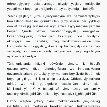
tehnologiýalary dolandyrmaga ukyply ýaşlary terbiýeläp
ýetişdirmek boýunça uly işlerin berjaý edilýändigini belleýär.
Zehinli ýaşlaryň ýüze çykarylmagyna we hemmetaraplaýyn
höweslendirilmegine gönükdirilen ylmy işleriň her ýyldaky
döwlet bäsleşigi hut maksatlaryň amala aşyrylmagyna ýardam
berýär. Şunda ylmyň nanotehnologiýalar, energetika,
biotehnologiýalar, molekulýar biologiýa, oba hojalygy,
ekologiýa we genetika, maglumat-kommunikasion we
kompýuter tehnologiýalary, döwrebap lukmançylyk we derman
senagaty, innowasion sanly ykdysadyýet ýaly ugurlaryna
aýratyn üns berilýär.
Türkmenistanda häzirki döwürde ylmy-tehniki ösüşiň
gazananlaryna, täze tehnologiýalara we innowasiýalara
daýanmak arkaly, ýurtdaky ylmy mundan beýläk-de ösdürmek
boýunça giň gerimli işler alnyp barylýar. Öňdebaryjy halkara
tejribä we milli ýörelgelere esaslanýan ylmy işler
kämilleşdirilýär. Ylmy barlaglaryň ylmy-nazary we amaly
usullary kämilleşdirilýär, halkara hyzmatdaşlyk işjeňleşdirilýär.
Häzirki wagtda ýokary okuw mekdeplerinde ylmy-barlag
institutlary we merkezler hereket edýär. Türkmenistanyň