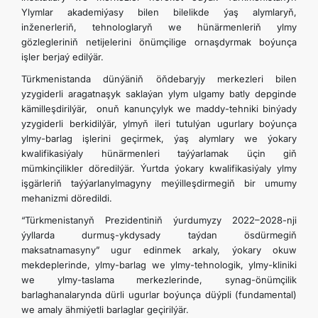
Ylymlar akademiýasy bilen bilelikde ýaş alymlaryň,
inženerleriň, tehnologlaryň we hünärmenleriň ylmy
gözlegleriniň netijelerini önümçilige ornaşdyrmak boýunça
işler berjaý edilýär.
Türkmenistanda dünýäniň öňdebaryjy merkezleri bilen
yzygiderli aragatnaşyk saklaýan ylym ulgamy batly depginde
kämilleşdirilýär, onuň kanunçylyk we maddy-tehniki binýady
yzygiderli berkidilýär, ylmyň ileri tutulýan ugurlary boýunça
ylmy-barlag işlerini geçirmek, ýaş alymlary we ýokary
kwalifikasiýaly hünärmenleri taýýarlamak üçin giň
mümkinçilikler döredilýär. Ýurtda ýokary kwalifikasiýaly ylmy
işgärleriň taýýarlanylmagyny meýilleşdirmegiň bir umumy
mehanizmi döredildi.
“Türkmenistanyň Prezidentiniň ýurdumyzy 2022–2028-nji
ýyllarda durmuş-ykdysady taýdan ösdürmegiň
maksatnamasyny” ugur edinmek arkaly, ýokary okuw
mekdeplerinde, ylmy-barlag we ylmy-tehnologik, ylmy-kliniki
we ylmy-taslama merkezlerinde, synag-önümçilik
barlaghanalarynda dürli ugurlar boýunça düýpli (fundamental)
we amaly ähmiýetli barlaglar geçirilýär.