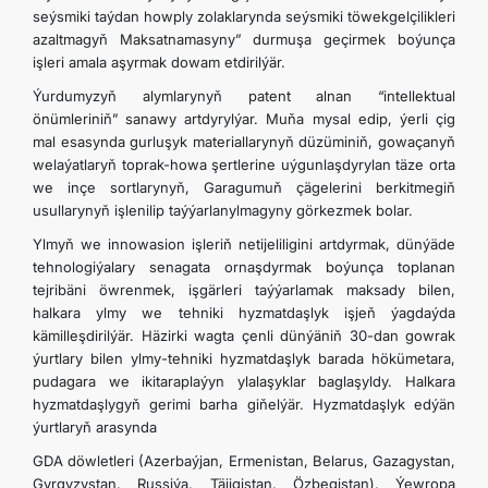
seýsmiki taýdan howply zolaklarynda seýsmiki töwekgelçilikleri
azaltmagyň Maksatnamasyny” durmuşa geçirmek boýunça
işleri amala aşyrmak dowam etdirilýär.
Ýurdumyzyň alymlarynyň patent alnan “intellektual
önümleriniň” sanawy artdyrylýar. Muňa mysal edip, ýerli çig
mal esasynda gurluşyk materiallarynyň düzüminiň, gowaçanyň
welaýatlaryň toprak-howa şertlerine uýgunlaşdyrylan täze orta
we inçe sortlarynyň, Garagumuň çägelerini berkitmegiň
usullarynyň işlenilip taýýarlanylmagyny görkezmek bolar.
Ylmyň we innowasion işleriň netijeliligini artdyrmak, dünýäde
tehnologiýalary senagata ornaşdyrmak boýunça toplanan
tejribäni öwrenmek, işgärleri taýýarlamak maksady bilen,
halkara ylmy we tehniki hyzmatdaşlyk işjeň ýagdaýda
kämilleşdirilýär. Häzirki wagta çenli dünýäniň 30-dan gowrak
ýurtlary bilen ylmy-tehniki hyzmatdaşlyk barada hökümetara,
pudagara we ikitaraplaýyn ylalaşyklar baglaşyldy. Halkara
hyzmatdaşlygyň gerimi barha giňelýär. Hyzmatdaşlyk edýän
ýurtlaryň arasynda
GDA döwletleri (Azerbaýjan, Ermenistan, Belarus, Gazagystan,
Gyrgyzystan, Russiýa, Täjigistan, Özbegistan), Ýewropa