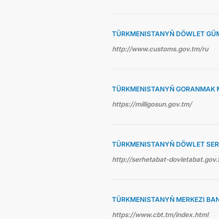
TÜRKMENISTANYŇ DÖWLET GÜ
http://www.customs.gov.tm/ru
TÜRKMENISTANYŇ GORANMAK M
https://milligosun.gov.tm/
TÜRKMENISTANYŇ DÖWLET SE
http://serhetabat-dovletabat.gov.
TÜRKMENISTANYŇ MERKEZI BA
https://www.cbt.tm/index.html