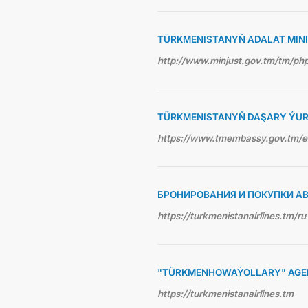
TÜRKMENISTANYŇ ADALAT MINI
http://www.minjust.gov.tm/tm/p
TÜRKMENISTANYŇ DAŞARY ÝUR
https://www.tmembassy.gov.tm/
БРОНИРОВАНИЯ И ПОКУПКИ А
https://turkmenistanairlines.tm/ru
"TÜRKMENHOWAÝOLLARY" AGEN
https://turkmenistanairlines.tm