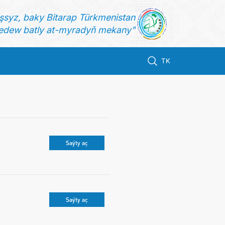
şsyz, baky Bitarap Türkmenistan
dew batly at-myradyň mekany"
TK
Saýty aç
Saýty aç