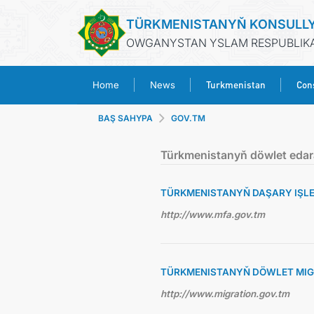
TÜRKMENISTANYŇ KONSULL
OWGANYSTAN YSLAM RESPUBLIKAS
Turkmenistan
Cons
Home
News
BAŞ SAHYPA
GOV.TM
Türkmenistanyň döwlet edar
TÜRKMENISTANYŇ DAŞARY IŞLER
http://www.mfa.gov.tm
TÜRKMENISTANYŇ DÖWLET MIG
http://www.migration.gov.tm