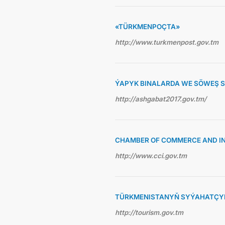
«TÜRKMENPOÇTA»
http://www.turkmenpost.gov.tm
ÝAPYK BINALARDA WE SÖWEŞ 
http://ashgabat2017.gov.tm/
CHAMBER OF COMMERCE AND I
http://www.cci.gov.tm
TÜRKMENISTANYŇ SYÝAHATÇYL
http://tourism.gov.tm