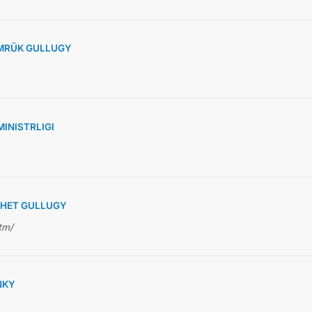
MRÜK GULLUGY
INISTRLIGI
RHET GULLUGY
tm/
NKY