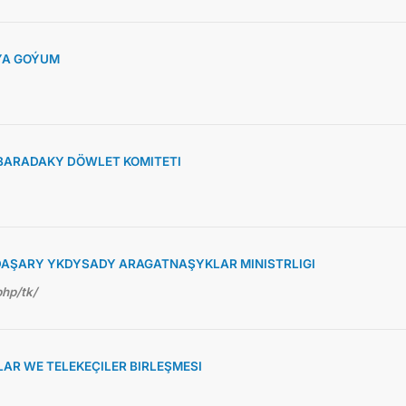
ÝA GOÝUM
BARADAKY DÖWLET KOMITETI
AŞARY YKDYSADY ARAGATNAŞYKLAR MINISTRLIGI
php/tk/
R WE TELEKEÇILER BIRLEŞMESI