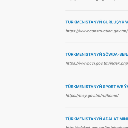
TÜRKMENISTANYŇ GURLUŞYK WE
https://www.construction.gov.tm/
TÜRKMENISTANYŇ SÖWDA-SEN
https://www.cci.gov.tm/index.php
TÜRKMENISTANYŇ SPORT WE ÝA
https://msy.gov.tm/ru/home/
TÜRKMENISTANYŇ ADALAT MINI
http://minjust.gov.tm/tm/php/ho