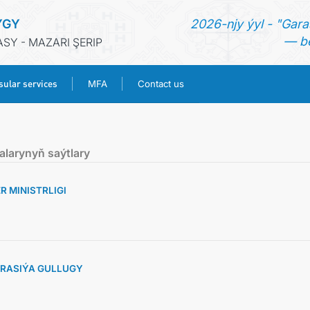
YGY
2026-njy ýyl - "Gara
— be
Y - MAZARI ŞERIP
ular services
MFA
Contact us
HOME
alarynyň saýtlary
NEWS
 MINISTRLIGI
TURKMENISTAN
CONSULAR SERVICES
RASIÝA GULLUGY
MFA
CONTACT US