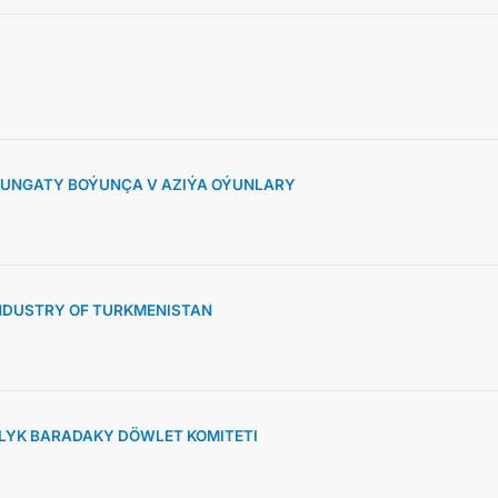
SUNGATY BOÝUNÇA V AZIÝA OÝUNLARY
NDUSTRY OF TURKMENISTAN
YK BARADAKY DÖWLET KOMITETI