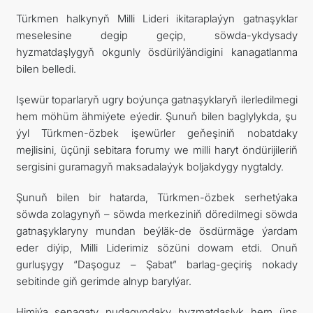
Türkmen halkynyň Milli Lideri ikitaraplaýyn gatnaşyklar
meselesine degip geçip, söwda-ykdysady
hyzmatdaşlygyň okgunly ösdürilýändigini kanagatlanma
bilen belledi.
Işewür toparlaryň ugry boýunça gatnaşyklaryň ilerledilmegi
hem möhüm ähmiýete eýedir. Şunuň bilen baglylykda, şu
ýyl Türkmen-özbek işewürler geňeşiniň nobatdaky
mejlisini, üçünji sebitara forumy we milli haryt öndürijileriň
sergisini guramagyň maksadalaýyk boljakdygy nygtaldy.
Şunuň bilen bir hatarda, Türkmen-özbek serhetýaka
söwda zolagynyň – söwda merkeziniň döredilmegi söwda
gatnaşyklaryny mundan beýläk-de ösdürmäge ýardam
eder diýip, Milli Liderimiz sözüni dowam etdi. Onuň
gurluşygy “Daşoguz – Şabat” barlag-geçiriş nokady
sebitinde giň gerimde alnyp barylýar.
Himiýa senagaty pudagyndaky hyzmatdaşlyk hem üns