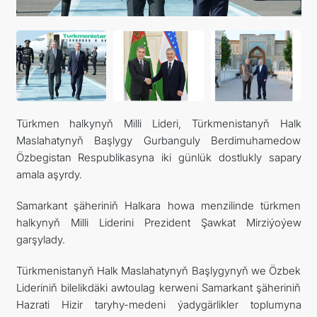
Türkmen halkynyň Milli Lideri, Türkmenistanyň Halk
Maslahatynyň Başlygy Gurbanguly Berdimuhamedow
Özbegistan Respublikasyna iki günlük dostlukly sapary
amala aşyrdy.
Samarkant şäheriniň Halkara howa menzilinde türkmen
halkynyň Milli Liderini Prezident Şawkat Mirziýoýew
garşylady.
Türkmenistanyň Halk Maslahatynyň Başlygynyň we Özbek
Lideriniň bilelikdäki awtoulag kerweni Samarkant şäheriniň
Hazrati Hizir taryhy-medeni ýadygärlikler toplumyna