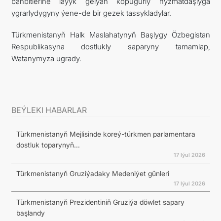
bähbitlerine laýyk gelýän köpugurly hyzmatdaşlyga
ygrarlydygyny ýene-de bir gezek tassykladylar.
Türkmenistanyň Halk Maslahatynyň Başlygy Özbegistan
Respublikasyna dostlukly saparyny tamamlap,
Watanymyza ugrady.
BEÝLEKI HABARLAR
Türkmenistanyň Mejlisinde koreý-türkmen parlamentara
dostluk toparynyň...
17 Iýul 2026
Türkmenistanyň Gruziýadaky Medeniýet günleri
17 Iýul 2026
Türkmenistanyň Prezidentiniň Gruziýa döwlet sapary
başlandy