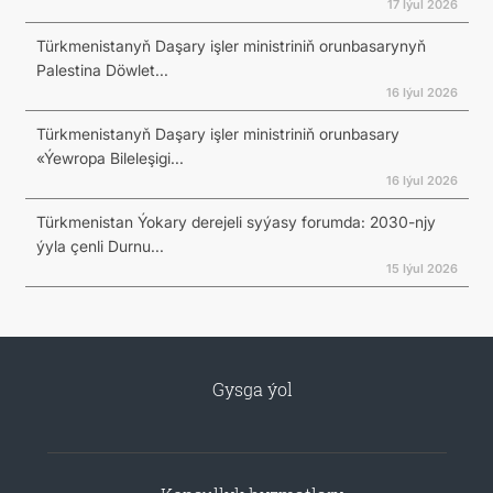
17 Iýul 2026
Türkmenistanyň Daşary işler ministriniň orunbasarynyň
Palestina Döwlet...
16 Iýul 2026
Türkmenistanyň Daşary işler ministriniň orunbasary
«Ýewropa Bileleşigi...
16 Iýul 2026
Türkmenistan Ýokary derejeli syýasy forumda: 2030-njy
ýyla çenli Durnu...
15 Iýul 2026
Gysga ýol