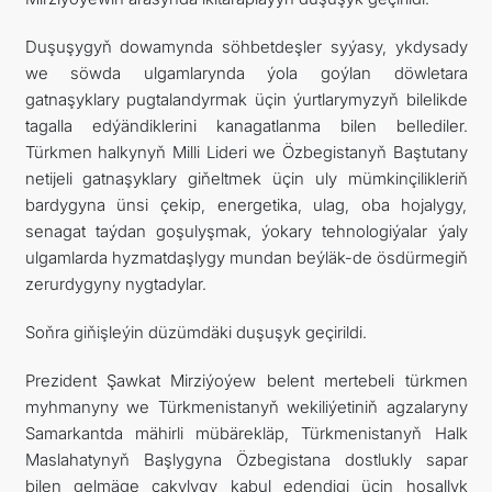
Duşuşygyň dowamynda söhbetdeşler syýasy, ykdysady
we söwda ulgamlarynda ýola goýlan döwletara
gatnaşyklary pugtalandyrmak üçin ýurtlarymyzyň bilelikde
tagalla edýändiklerini kanagatlanma bilen bellediler.
Türkmen halkynyň Milli Lideri we Özbegistanyň Baştutany
netijeli gatnaşyklary giňeltmek üçin uly mümkinçilikleriň
bardygyna ünsi çekip, energetika, ulag, oba hojalygy,
senagat taýdan goşulyşmak, ýokary tehnologiýalar ýaly
ulgamlarda hyzmatdaşlygy mundan beýläk-de ösdürmegiň
zerurdygyny nygtadylar.
Soňra giňişleýin düzümdäki duşuşyk geçirildi.
Prezident Şawkat Mirziýoýew belent mertebeli türkmen
myhmanyny we Türkmenistanyň wekiliýetiniň agzalaryny
Samarkantda mähirli mübärekläp, Türkmenistanyň Halk
Maslahatynyň Başlygyna Özbegistana dostlukly sapar
bilen gelmäge çakylygy kabul edendigi üçin hoşallyk