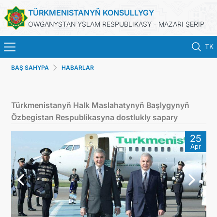
TÜRKMENISTANYŇ KONSULLYGY
OWGANYSTAN YSLAM RESPUBLIKASY - MAZARI ŞERIP
TK
BAŞ SAHYPA
HABARLAR
BAŞ SAHYPA
HABARLAR
Türkmenistanyň Halk Maslahatynyň Başlygynyň
Özbegistan Respublikasyna dostlukly sapary
TÜRKMENISTAN
25
Apr
KONSULLYK HYZMATLARY
DIM
ARAGATNAŞYK