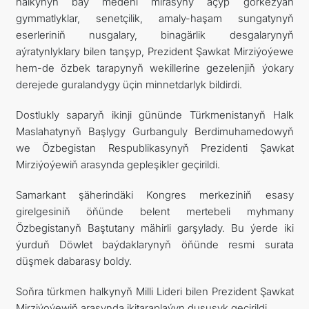
halkynyň baý medeni mirasyny açyp görkezýän
gymmatlyklar, senetçilik, amaly-haşam sungatynyň
eserleriniň nusgalary, binagärlik desgalarynyň
aýratynlyklary bilen tanşyp, Prezident Şawkat Mirziýoýewe
hem-de özbek tarapynyň wekillerine gezelenjiň ýokary
derejede guralandygy üçin minnetdarlyk bildirdi.
Dostlukly saparyň ikinji gününde Türkmenistanyň Halk
Maslahatynyň Başlygy Gurbanguly Berdimuhamedowyň
we Özbegistan Respublikasynyň Prezidenti Şawkat
Mirziýoýewiň arasynda gepleşikler geçirildi.
Samarkant şäherindäki Kongres merkeziniň esasy
girelgesiniň öňünde belent mertebeli myhmany
Özbegistanyň Baştutany mähirli garşylady. Bu ýerde iki
ýurduň Döwlet baýdaklarynyň öňünde resmi surata
düşmek dabarasy boldy.
Soňra türkmen halkynyň Milli Lideri bilen Prezident Şawkat
Mirziýoýewiň arasynda ikitaraplaýyn duşuşyk geçirildi.