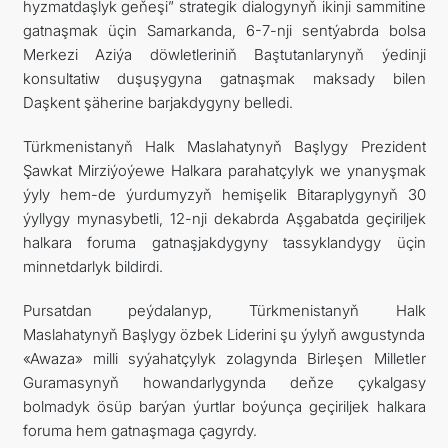
hyzmatdaşlyk geňeşi” strategik dialogynyň ikinji sammitine
gatnaşmak üçin Samarkanda, 6-7-nji sentýabrda bolsa
Merkezi Aziýa döwletleriniň Baştutanlarynyň ýedinji
konsultatiw duşuşygyna gatnaşmak maksady bilen
Daşkent şäherine barjakdygyny belledi.
Türkmenistanyň Halk Maslahatynyň Başlygy Prezident
Şawkat Mirziýoýewe Halkara parahatçylyk we ynanyşmak
ýyly hem-de ýurdumyzyň hemişelik Bitaraplygynyň 30
ýyllygy mynasybetli, 12-nji dekabrda Aşgabatda geçiriljek
halkara foruma gatnaşjakdygyny tassyklandygy üçin
minnetdarlyk bildirdi.
Pursatdan peýdalanyp, Türkmenistanyň Halk
Maslahatynyň Başlygy özbek Liderini şu ýylyň awgustynda
«Awaza» milli syýahatçylyk zolagynda Birleşen Milletler
Guramasynyň howandarlygynda deňze çykalgasy
bolmadyk ösüp barýan ýurtlar boýunça geçiriljek halkara
foruma hem gatnaşmaga çagyrdy.