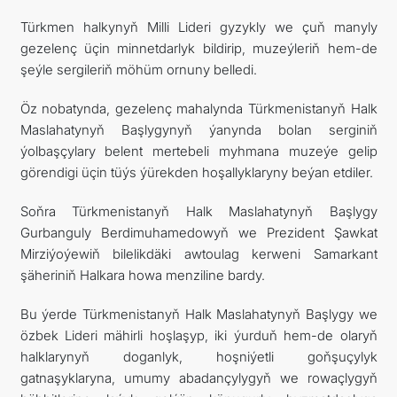
Türkmen halkynyň Milli Lideri gyzykly we çuň manyly
gezelenç üçin minnetdarlyk bildirip, muzeýleriň hem-de
şeýle sergileriň möhüm ornuny belledi.
Öz nobatynda, gezelenç mahalynda Türkmenistanyň Halk
Maslahatynyň Başlygynyň ýanynda bolan serginiň
ýolbaşçylary belent mertebeli myhmana muzeýe gelip
görendigi üçin tüýs ýürekden hoşallyklaryny beýan etdiler.
Soňra Türkmenistanyň Halk Maslahatynyň Başlygy
Gurbanguly Berdimuhamedowyň we Prezident Şawkat
Mirziýoýewiň bilelikdäki awtoulag kerweni Samarkant
şäheriniň Halkara howa menziline bardy.
Bu ýerde Türkmenistanyň Halk Maslahatynyň Başlygy we
özbek Lideri mähirli hoşlaşyp, iki ýurduň hem-de olaryň
halklarynyň doganlyk, hoşniýetli goňşuçylyk
gatnaşyklaryna, umumy abadançylygyň we rowaçlygyň