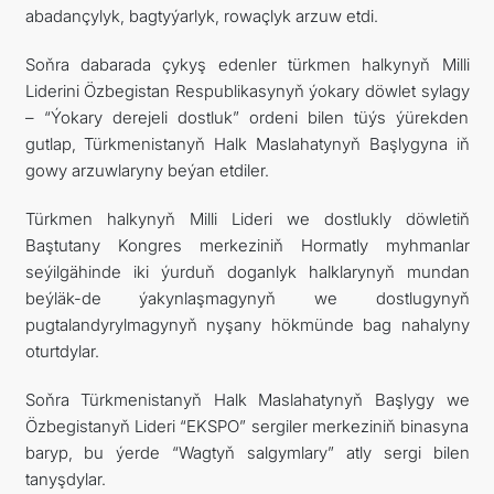
abadançylyk, bagtyýarlyk, rowaçlyk arzuw etdi.
Soňra dabarada çykyş edenler türkmen halkynyň Milli
Liderini Özbegistan Respublikasynyň ýokary döwlet sylagy
– “Ýokary derejeli dostluk” ordeni bilen tüýs ýürekden
gutlap, Türkmenistanyň Halk Maslahatynyň Başlygyna iň
gowy arzuwlaryny beýan etdiler.
Türkmen halkynyň Milli Lideri we dostlukly döwletiň
Baştutany Kongres merkeziniň Hormatly myhmanlar
seýilgähinde iki ýurduň doganlyk halklarynyň mundan
beýläk-de ýakynlaşmagynyň we dostlugynyň
pugtalandyrylmagynyň nyşany hökmünde bag nahalyny
oturtdylar.
Soňra Türkmenistanyň Halk Maslahatynyň Başlygy we
Özbegistanyň Lideri “EKSPO” sergiler merkeziniň binasyna
baryp, bu ýerde “Wagtyň salgymlary” atly sergi bilen
tanyşdylar.