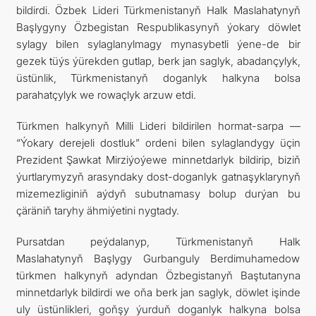
bildirdi. Özbek Lideri Türkmenistanyň Halk Maslahatynyň
Başlygyny Özbegistan Respublikasynyň ýokary döwlet
sylagy bilen sylaglanylmagy mynasybetli ýene-de bir
gezek tüýs ýürekden gutlap, berk jan saglyk, abadançylyk,
üstünlik, Türkmenistanyň doganlyk halkyna bolsa
parahatçylyk we rowaçlyk arzuw etdi.
Türkmen halkynyň Milli Lideri bildirilen hormat-sarpa —
“Ýokary derejeli dostluk” ordeni bilen sylaglandygy üçin
Prezident Şawkat Mirziýoýewe minnetdarlyk bildirip, biziň
ýurtlarymyzyň arasyndaky dost-doganlyk gatnaşyklarynyň
mizemezliginiň aýdyň subutnamasy bolup durýan bu
çäräniň taryhy ähmiýetini nygtady.
Pursatdan peýdalanyp, Türkmenistanyň Halk
Maslahatynyň Başlygy Gurbanguly Berdimuhamedow
türkmen halkynyň adyndan Özbegistanyň Baştutanyna
minnetdarlyk bildirdi we oňa berk jan saglyk, döwlet işinde
uly üstünlikleri, goňşy ýurduň doganlyk halkyna bolsa