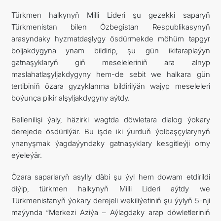
Türkmen halkynyň Milli Lideri şu gezekki saparyň
Türkmenistan bilen Özbegistan Respublikasynyň
arasyndaky hyzmatdaşlygy ösdürmekde möhüm tapgyr
boljakdygyna ynam bildirip, şu gün ikitaraplaýyn
gatnaşyklaryň giň meseleleriniň ara alnyp
maslahatlaşyljakdygyny hem-de sebit we halkara gün
tertibiniň özara gyzyklanma bildirilýän wajyp meseleleri
boýunça pikir alşyljakdygyny aýtdy.
Bellenilişi ýaly, häzirki wagtda döwletara dialog ýokary
derejede ösdürilýär. Bu işde iki ýurduň ýolbaşçylarynyň
ynanyşmak ýagdaýyndaky gatnaşyklary kesgitleýji orny
eýeleýär.
Özara saparlaryň asylly däbi şu ýyl hem dowam etdirildi
diýip, türkmen halkynyň Milli Lideri aýtdy we
Türkmenistanyň ýokary derejeli wekiliýetiniň şu ýylyň 5-nji
maýynda “Merkezi Aziýa – Aýlagdaky arap döwletleriniň