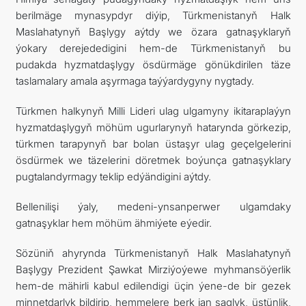
berilmäge mynasypdyr diýip, Türkmenistanyň Halk
Maslahatynyň Başlygy aýtdy we özara gatnaşyklaryň
ýokary derejededigini hem-de Türkmenistanyň bu
pudakda hyzmatdaşlygy ösdürmäge gönükdirilen täze
taslamalary amala aşyrmaga taýýardygyny nygtady.
Türkmen halkynyň Milli Lideri ulag ulgamyny ikitaraplaýyn
hyzmatdaşlygyň möhüm ugurlarynyň hatarynda görkezip,
türkmen tarapynyň bar bolan üstaşyr ulag geçelgelerini
ösdürmek we täzelerini döretmek boýunça gatnaşyklary
pugtalandyrmagy teklip edýändigini aýtdy.
Bellenilişi ýaly, medeni-ynsanperwer ulgamdaky
gatnaşyklar hem möhüm ähmiýete eýedir.
Sözüniň ahyrynda Türkmenistanyň Halk Maslahatynyň
Başlygy Prezident Şawkat Mirziýoýewe myhmansöýerlik
hem-de mähirli kabul edilendigi üçin ýene-de bir gezek
minnetdarlyk bildirip, hemmelere berk jan saglyk, üstünlik,