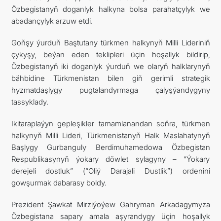
Özbegistanyň doganlyk halkyna bolsa parahatçylyk we
abadançylyk arzuw etdi.
Goňşy ýurduň Baştutany türkmen halkynyň Milli Lideriniň
çykyşy, beýan eden teklipleri üçin hoşallyk bildirip,
Özbegistanyň iki doganlyk ýurduň we olaryň halklarynyň
bähbidine Türkmenistan bilen giň gerimli strategik
hyzmatdaşlygy pugtalandyrmaga çalyşýandygyny
tassyklady.
Ikitaraplaýyn gepleşikler tamamlanandan soňra, türkmen
halkynyň Milli Lideri, Türkmenistanyň Halk Maslahatynyň
Başlygy Gurbanguly Berdimuhamedowa Özbegistan
Respublikasynyň ýokary döwlet sylagyny – “Ýokary
derejeli dostluk” (“Oliý Darajali Dustlik”) ordenini
gowşurmak dabarasy boldy.
Prezident Şawkat Mirziýoýew Gahryman Arkadagymyza
Özbegistana sapary amala aşyrandygy üçin hoşallyk