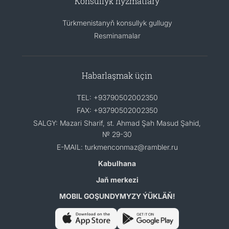
Konsullyk hyzmatlary
Türkmenistanyň konsullyk gullugy
Resminamalar
Habarlaşmak üçin
TEL: +93790502002350
FAX: +93790502002350
SALGY: Mazari Sharif, st. Ahmad Şah Masud Şahid,
№ 29-30
E-MAIL: turkmenconmaz@rambler.ru
Kabulhana
Jaň merkezi
MOBIL GOŞUNDYMYZY ÝÜKLÄŇ!