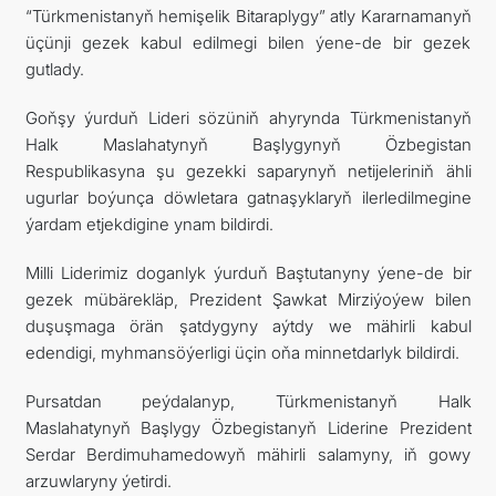
“Türkmenistanyň hemişelik Bitaraplygy” atly Kararnamanyň
üçünji gezek kabul edilmegi bilen ýene-de bir gezek
gutlady.
Goňşy ýurduň Lideri sözüniň ahyrynda Türkmenistanyň
Halk Maslahatynyň Başlygynyň Özbegistan
Respublikasyna şu gezekki saparynyň netijeleriniň ähli
ugurlar boýunça döwletara gatnaşyklaryň ilerledilmegine
ýardam etjekdigine ynam bildirdi.
Milli Liderimiz doganlyk ýurduň Baştutanyny ýene-de bir
gezek mübärekläp, Prezident Şawkat Mirziýoýew bilen
duşuşmaga örän şatdygyny aýtdy we mähirli kabul
edendigi, myhmansöýerligi üçin oňa minnetdarlyk bildirdi.
Pursatdan peýdalanyp, Türkmenistanyň Halk
Maslahatynyň Başlygy Özbegistanyň Liderine Prezident
Serdar Berdimuhamedowyň mähirli salamyny, iň gowy
arzuwlaryny ýetirdi.