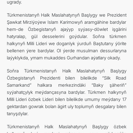
ugrady.
Türkmenistanyň Halk Maslahatynyň Başlygy we Prezident
Şawkat Mirziýoýew Islam Karimowyň aramgähine bardylar
hem-de Özbegistanyň ajaýyp syýasy-döwlet işgärini
hatyralap, gül desselerini goýdular. Soňra türkmen
halkynyň Milli Lideri we doganlyk ýurduň Baştutany ýörite
bellenen ýere bardylar. Ol ýerde musulman dessurlaryna
laýyklykda, ymam mukaddes Gurhandan aýatlary okady.
Soňra Türkmenistanyň Halk Maslahatynyň Başlygy
Özbegistanyň Prezidenti bilen bilelikde “Silk Road
Samarkand” halkara merkezindäki “Baky şäheriň”
syýahatçylyk meýdançasyna bardylar. Türkmen halkynyň
Milli Lideri özbek Lideri bilen bilelikde umumy meýdany 17
gektardan gowrak bolan ägirt uly toplumyň desgalary bilen
tanyşdylar.
Türkmenistanyň Halk Maslahatynyň Başlygy özbek