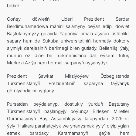
bildirdi.
Goňşy döwletiň Lideri Prezident Serdar
Berdimuhamedowa mähirli salamyny beýan edip, döwlet
Baştutanymyzy golaýda Ýaponiýa amala aşyran üstünlikli
sapary hem-de Sukuba uniwersitetiniň hormatly doktory
alymlyk derejesiniň berilmegi bilen gutlady. Bellenilişi ýaly,
munuň özi diňe bir Türkmenistana däl, eýsem, tutuş
Merkezi Aziýa hem hormat-sarpanyň nyşanydyr.
Prezident Şawkat Mirziýoýew Özbegistanda
Türkmenistanyň Prezidentiniň saparyna taýýarlyk
görülýändigini nygtady.
Pursatdan peýdalanyp, dostlukly ýurduň Baştutany
Türkmenistanyň başlangyjy boýunça Birleşen Milletler
Guramasynyň Baş Assambleýasy tarapyndan 2025-nji
ýyly “Halkara parahatçylyk we ynanyşmak ýyly” diýip yglan
etmek baradaky Kararnamanyň, şeýle hem