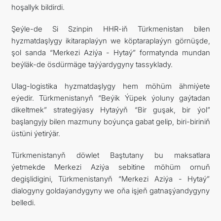
hoşallyk bildirdi.
Şeýle-de Si Szinpin HHR-iň Türkmenistan bilen
hyzmatdaşlygy ikitaraplaýyn we köptaraplaýyn görnüşde,
şol sanda “Merkezi Aziýa - Hytaý” formatynda mundan
beýläk-de ösdürmäge taýýardygyny tassyklady.
Ulag-logistika hyzmatdaşlygy hem möhüm ähmiýete
eýedir. Türkmenistanyň “Beýik Ýüpek ýoluny gaýtadan
dikeltmek” strategiýasy Hytaýyň “Bir guşak, bir ýol”
başlangyjy bilen mazmuny boýunça gabat gelip, biri-biriniň
üstüni ýetirýär.
Türkmenistanyň döwlet Baştutany bu maksatlara
ýetmekde Merkezi Aziýa sebitine möhüm ornuň
degişlidigini, Türkmenistanyň “Merkezi Aziýa - Hytaý”
dialogyny goldaýandygyny we oňa işjeň gatnaşýandygyny
belledi.