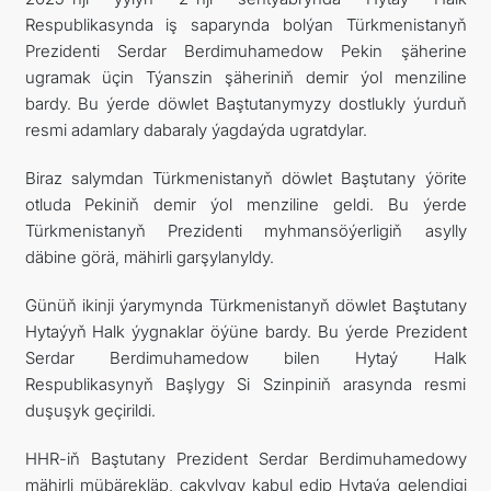
Respublikasynda iş saparynda bolýan Türkmenistanyň
Prezidenti Serdar Berdimuhamedow Pekin şäherine
ugramak üçin Týanszin şäheriniň demir ýol menziline
bardy. Bu ýerde döwlet Baştutanymyzy dostlukly ýurduň
resmi adamlary dabaraly ýagdaýda ugratdylar.
Biraz salymdan Türkmenistanyň döwlet Baştutany ýörite
otluda Pekiniň demir ýol menziline geldi. Bu ýerde
Türkmenistanyň Prezidenti myhmansöýerligiň asylly
däbine görä, mähirli garşylanyldy.
Günüň ikinji ýarymynda Türkmenistanyň döwlet Baştutany
Hytaýyň Halk ýygnaklar öýüne bardy. Bu ýerde Prezident
Serdar Berdimuhamedow bilen Hytaý Halk
Respublikasynyň Başlygy Si Szinpiniň arasynda resmi
duşuşyk geçirildi.
HHR-iň Baştutany Prezident Serdar Berdimuhamedowy
mähirli mübärekläp, çakylygy kabul edip Hytaýa gelendigi