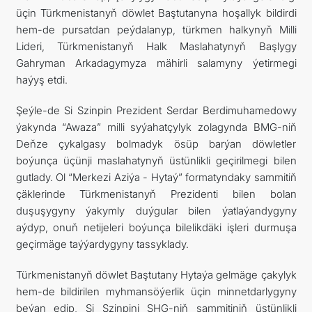
üçin Türkmenistanyň döwlet Baştutanyna hoşallyk bildirdi
hem-de pursatdan peýdalanyp, türkmen halkynyň Milli
Lideri, Türkmenistanyň Halk Maslahatynyň Başlygy
Gahryman Arkadagymyza mähirli salamyny ýetirmegi
haýyş etdi.
Şeýle-de Si Szinpin Prezident Serdar Berdimuhamedowy
ýakynda “Awaza” milli syýahatçylyk zolagynda BMG-niň
Deňze çykalgasy bolmadyk ösüp barýan döwletler
boýunça üçünji maslahatynyň üstünlikli geçirilmegi bilen
gutlady. Ol “Merkezi Aziýa - Hytaý” formatyndaky sammitiň
çäklerinde Türkmenistanyň Prezidenti bilen bolan
duşuşygyny ýakymly duýgular bilen ýatlaýandygyny
aýdyp, onuň netijeleri boýunça bilelikdäki işleri durmuşa
geçirmäge taýýardygyny tassyklady.
Türkmenistanyň döwlet Baştutany Hytaýa gelmäge çakylyk
hem-de bildirilen myhmansöýerlik üçin minnetdarlygyny
beýan edip, Si Szinpini ŞHG-niň sammitiniň üstünlikli