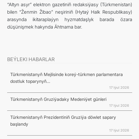
“Altyn asyr” elektron gazetiniň redaksiýasy (Türkmenistan)
bilen “Ženmin Žibao” neşiriniň (Hytaý Halk Respublikasy)
arasynda ikitaraplaýyn hyzmatdaşlyk barada özara
düşünişmek hakynda Ähtnama bar.
BEÝLEKI HABARLAR
Türkmenistanyň Mejlisinde koreý-türkmen parlamentara
dostluk toparynyň...
17 Iýul 2026
Türkmenistanyň Gruziýadaky Medeniýet günleri
17 Iýul 2026
Türkmenistanyň Prezidentiniň Gruziýa döwlet sapary
başlandy
17 Iýul 2026