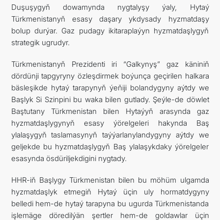
Duşuşygyň dowamynda nygtalyşy ýaly, Hytaý
Türkmenistanyň esasy daşary ykdysady hyzmatdaşy
bolup durýar. Gaz pudagy ikitaraplaýyn hyzmatdaşlygyň
strategik ugrudyr.
Türkmenistanyň Prezidenti iri “Galkynyş” gaz käniniň
dördünji tapgyryny özleşdirmek boýunça geçirilen halkara
bäsleşikde hytaý tarapynyň ýeňiji bolandygyny aýtdy we
Başlyk Si Szinpini bu waka bilen gutlady. Şeýle-de döwlet
Baştutany Türkmenistan bilen Hytaýyň arasynda gaz
hyzmatdaşlygynyň esasy ýörelgeleri hakynda Baş
ylalaşygyň taslamasynyň taýýarlanylandygyny aýtdy we
geljekde bu hyzmatdaşlygyň Baş ylalaşykdaky ýörelgeler
esasynda ösdüriljekdigini nygtady.
HHR-iň Başlygy Türkmenistan bilen bu möhüm ulgamda
hyzmatdaşlyk etmegiň Hytaý üçin uly hormatdygyny
belledi hem-de hytaý tarapyna bu ugurda Türkmenistanda
işlemäge döredilýän şertler hem-de goldawlar üçin