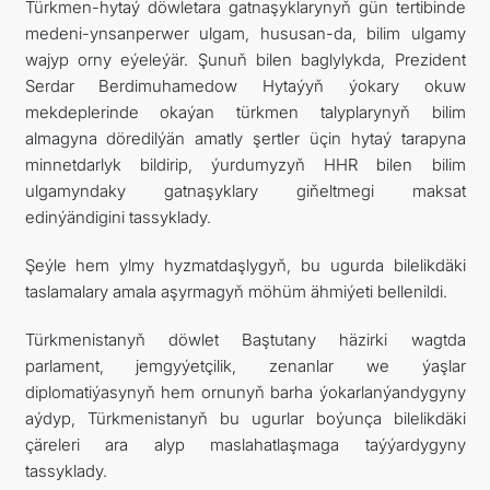
Türkmen-hytaý döwletara gatnaşyklarynyň gün tertibinde
medeni-ynsanperwer ulgam, hususan-da, bilim ulgamy
wajyp orny eýeleýär. Şunuň bilen baglylykda, Prezident
Serdar Berdimuhamedow Hytaýyň ýokary okuw
mekdeplerinde okaýan türkmen talyplarynyň bilim
almagyna döredilýän amatly şertler üçin hytaý tarapyna
minnetdarlyk bildirip, ýurdumyzyň HHR bilen bilim
ulgamyndaky gatnaşyklary giňeltmegi maksat
edinýändigini tassyklady.
Şeýle hem ylmy hyzmatdaşlygyň, bu ugurda bilelikdäki
taslamalary amala aşyrmagyň möhüm ähmiýeti bellenildi.
Türkmenistanyň döwlet Baştutany häzirki wagtda
parlament, jemgyýetçilik, zenanlar we ýaşlar
diplomatiýasynyň hem ornunyň barha ýokarlanýandygyny
aýdyp, Türkmenistanyň bu ugurlar boýunça bilelikdäki
çäreleri ara alyp maslahatlaşmaga taýýardygyny
tassyklady.