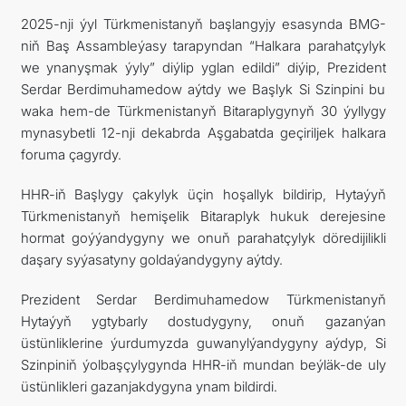
2025-nji ýyl Türkmenistanyň başlangyjy esasynda BMG-
niň Baş Assambleýasy tarapyndan “Halkara parahatçylyk
we ynanyşmak ýyly” diýlip yglan edildi” diýip, Prezident
Serdar Berdimuhamedow aýtdy we Başlyk Si Szinpini bu
waka hem-de Türkmenistanyň Bitaraplygynyň 30 ýyllygy
mynasybetli 12-nji dekabrda Aşgabatda geçiriljek halkara
foruma çagyrdy.
HHR-iň Başlygy çakylyk üçin hoşallyk bildirip, Hytaýyň
Türkmenistanyň hemişelik Bitaraplyk hukuk derejesine
hormat goýýandygyny we onuň parahatçylyk döredijilikli
daşary syýasatyny goldaýandygyny aýtdy.
Prezident Serdar Berdimuhamedow Türkmenistanyň
Hytaýyň ygtybarly dostudygyny, onuň gazanýan
üstünliklerine ýurdumyzda guwanylýandygyny aýdyp, Si
Szinpiniň ýolbaşçylygynda HHR-iň mundan beýläk-de uly
üstünlikleri gazanjakdygyna ynam bildirdi.