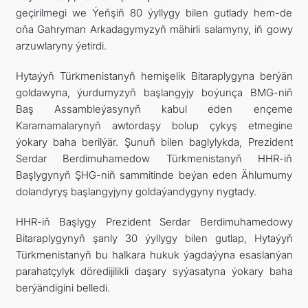
geçirilmegi we Ýeňşiň 80 ýyllygy bilen gutlady hem-de
oňa Gahryman Arkadagymyzyň mähirli salamyny, iň gowy
arzuwlaryny ýetirdi.
Hytaýyň Türkmenistanyň hemişelik Bitaraplygyna berýän
goldawyna, ýurdumyzyň başlangyjy boýunça BMG-niň
Baş Assambleýasynyň kabul eden ençeme
Kararnamalarynyň awtordaşy bolup çykyş etmegine
ýokary baha berilýär. Şunuň bilen baglylykda, Prezident
Serdar Berdimuhamedow Türkmenistanyň HHR-iň
Başlygynyň ŞHG-niň sammitinde beýan eden Ählumumy
dolandyryş başlangyjyny goldaýandygyny nygtady.
HHR-iň Başlygy Prezident Serdar Berdimuhamedowy
Bitaraplygynyň şanly 30 ýyllygy bilen gutlap, Hytaýyň
Türkmenistanyň bu halkara hukuk ýagdaýyna esaslanýan
parahatçylyk döredijilikli daşary syýasatyna ýokary baha
berýändigini belledi.