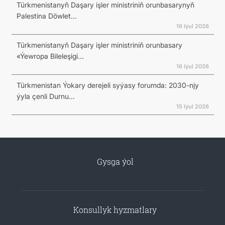
Türkmenistanyň Daşary işler ministriniň orunbasarynyň
Palestina Döwlet...
16 Iýul 2026
Türkmenistanyň Daşary işler ministriniň orunbasary
«Ýewropa Bileleşigi...
16 Iýul 2026
Türkmenistan Ýokary derejeli syýasy forumda: 2030-njy
ýyla çenli Durnu...
15 Iýul 2026
Gysga ýol
Konsullyk hyzmatlary