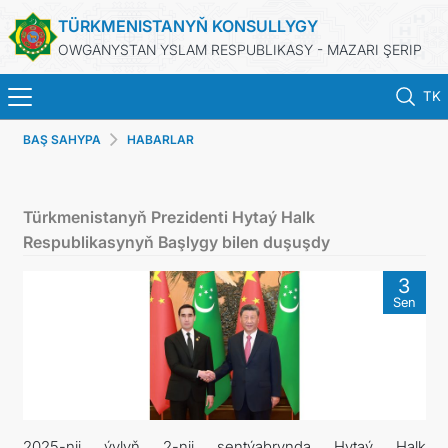
TÜRKMENISTANYŇ KONSULLYGY
OWGANYSTAN YSLAM RESPUBLIKASY - MAZARI ŞERIP
TK
BAŞ SAHYPA
HABARLAR
BAŞ SAHYPA
HABARLAR
Türkmenistanyň Prezidenti Hytaý Halk
Respublikasynyň Başlygy bilen duşuşdy
TÜRKMENISTAN
3
Sen
KONSULLYK HYZMATLARY
DIM
ARAGATNAŞYK
2025-nji ýylyň 2-nji sentýabrynda Hytaý Halk