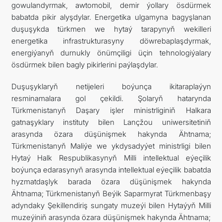
gowulandyrmak, awtomobil, demir ýollary ösdürmek
babatda pikir alyşdylar. Energetika ulgamyna bagyşlanan
duşuşykda türkmen we hytaý tarapynyň wekilleri
energetika infrastrukturasyny döwrebaplaşdyrmak,
energiýanyň durnukly önümçiligi üçin tehnologiýalary
ösdürmek bilen bagly pikirlerini paýlaşdylar.
Duşuşyklaryň netijeleri boýunça ikitaraplaýyn
resminamalara gol çekildi. Şolaryň hatarynda
Türkmenistanyň Daşary işler ministrliginiň Halkara
gatnaşyklary instituty bilen Lançžou uniwersitetiniň
arasynda özara düşünişmek hakynda Ähtnama;
Türkmenistanyň Maliýe we ykdysadyýet ministrligi bilen
Hytaý Halk Respublikasynyň Milli intellektual eýeçilik
boýunça edarasynyň arasynda intellektual eýeçilik babatda
hyzmatdaşlyk barada özara düşünişmek hakynda
Ähtnama; Türkmenistanyň Beýik Saparmyrat Türkmenbaşy
adyndaky Şekillendiriş sungaty muzeýi bilen Hytaýyň Milli
muzeýiniň arasynda özara düşünişmek hakynda Ähtnama;