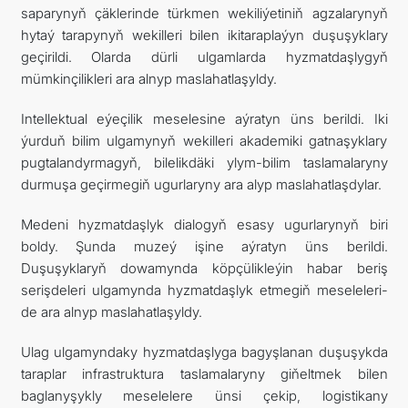
saparynyň çäklerinde türkmen wekiliýetiniň agzalarynyň
hytaý tarapynyň wekilleri bilen ikitaraplaýyn duşuşyklary
geçirildi. Olarda dürli ulgamlarda hyzmatdaşlygyň
mümkinçilikleri ara alnyp maslahatlaşyldy.
Intellektual eýeçilik meselesine aýratyn üns berildi. Iki
ýurduň bilim ulgamynyň wekilleri akademiki gatnaşyklary
pugtalandyrmagyň, bilelikdäki ylym-bilim taslamalaryny
durmuşa geçirmegiň ugurlaryny ara alyp maslahatlaşdylar.
Medeni hyzmatdaşlyk dialogyň esasy ugurlarynyň biri
boldy. Şunda muzeý işine aýratyn üns berildi.
Duşuşyklaryň dowamynda köpçülikleýin habar beriş
serişdeleri ulgamynda hyzmatdaşlyk etmegiň meseleleri-
de ara alnyp maslahatlaşyldy.
Ulag ulgamyndaky hyzmatdaşlyga bagyşlanan duşuşykda
taraplar infrastruktura taslamalaryny giňeltmek bilen
baglanyşykly meselelere ünsi çekip, logistikany