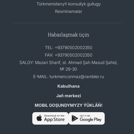
Türkmenistanyň konsullyk gullugy
Resminamalar
Habarlaşmak üçin
TEL: +93790502002350
FAX: +93790502002350
SALGY: Mazari Sharif, st. Ahmad Şah Masud Şahid,
№ 29-30
E-MAIL: turkmenconmaz@rambler.ru
Kabulhana
Jaň merkezi
MOBIL GOŞUNDYMYZY ÝÜKLÄŇ!