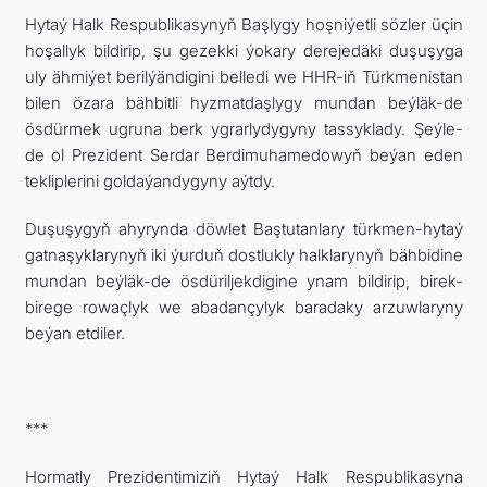
Hytaý Halk Respublikasynyň Başlygy hoşniýetli sözler üçin
hoşallyk bildirip, şu gezekki ýokary derejedäki duşuşyga
uly ähmiýet berilýändigini belledi we HHR-iň Türkmenistan
bilen özara bähbitli hyzmatdaşlygy mundan beýläk-de
ösdürmek ugruna berk ygrarlydygyny tassyklady. Şeýle-
de ol Prezident Serdar Berdimuhamedowyň beýan eden
tekliplerini goldaýandygyny aýtdy.
Duşuşygyň ahyrynda döwlet Baştutanlary türkmen-hytaý
gatnaşyklarynyň iki ýurduň dostlukly halklarynyň bähbidine
mundan beýläk-de ösdüriljekdigine ynam bildirip, birek-
birege rowaçlyk we abadançylyk baradaky arzuwlaryny
beýan etdiler.
***
Hormatly Prezidentimiziň Hytaý Halk Respublikasyna