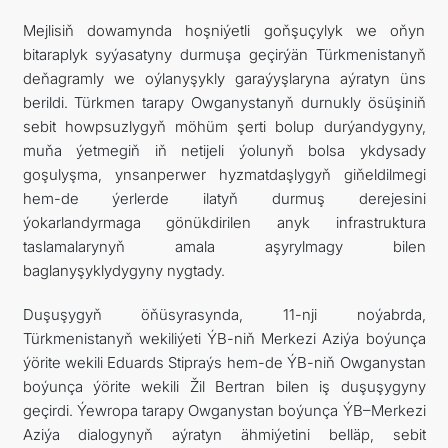
Mejlisiň dowamynda hoşniýetli goňşuçylyk we oňyn
bitaraplyk syýasatyny durmuşa geçirýän Türkmenistanyň
deňagramly we oýlanyşykly garaýyşlaryna aýratyn üns
berildi. Türkmen tarapy Owganystanyň durnukly ösüşiniň
sebit howpsuzlygyň möhüm şerti bolup durýandygyny,
muňa ýetmegiň iň netijeli ýolunyň bolsa ykdysady
goşulyşma, ynsanperwer hyzmatdaşlygyň giňeldilmegi
hem-de ýerlerde ilatyň durmuş derejesini
ýokarlandyrmaga gönükdirilen anyk infrastruktura
taslamalarynyň amala aşyrylmagy bilen
baglanyşyklydygyny nygtady.
Duşuşygyň öňüsyrasynda, 11-nji noýabrda,
Türkmenistanyň wekiliýeti ÝB-niň Merkezi Aziýa boýunça
ýörite wekili Eduards Stipraýs hem-de ÝB-niň Owganystan
boýunça ýörite wekili Žil Bertran bilen iş duşuşygyny
geçirdi. Ýewropa tarapy Owganystan boýunça ÝB–Merkezi
Aziýa dialogynyň aýratyn ähmiýetini belläp, sebit