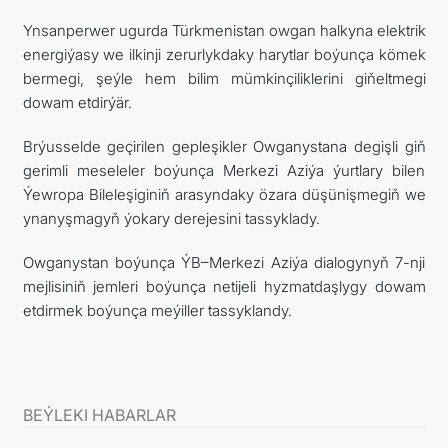
Ynsanperwer ugurda Türkmenistan owgan halkyna elektrik
energiýasy we ilkinji zerurlykdaky harytlar boýunça kömek
bermegi, şeýle hem bilim mümkinçiliklerini giňeltmegi
dowam etdirýär.
Brýusselde geçirilen gepleşikler Owganystana degişli giň
gerimli meseleler boýunça Merkezi Aziýa ýurtlary bilen
Ýewropa Bileleşiginiň arasyndaky özara düşünişmegiň we
ynanyşmagyň ýokary derejesini tassyklady.
Owganystan boýunça ÝB–Merkezi Aziýa dialogynyň 7-nji
mejlisiniň jemleri boýunça netijeli hyzmatdaşlygy dowam
etdirmek boýunça meýiller tassyklandy.
BEÝLEKI HABARLAR