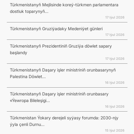
Türkmenistanyň Mejlisinde koreý-türkmen parlamentara
dostluk toparynyň...
17 Iýul 2026
Türkmenistanyň Gruziýadaky Medeniýet günleri
17 Iýul 2026
Türkmenistanyň Prezidentiniň Gruziýa döwlet sapary
başlandy
17 Iýul 2026
Türkmenistanyň Daşary işler ministriniň orunbasarynyň
Palestina Döwlet...
16 Iýul 2026
Türkmenistanyň Daşary işler ministriniň orunbasary
«Ýewropa Bileleşigi...
16 Iýul 2026
Türkmenistan Ýokary derejeli syýasy forumda: 2030-njy
ýyla çenli Durnu...
15 Iýul 2026