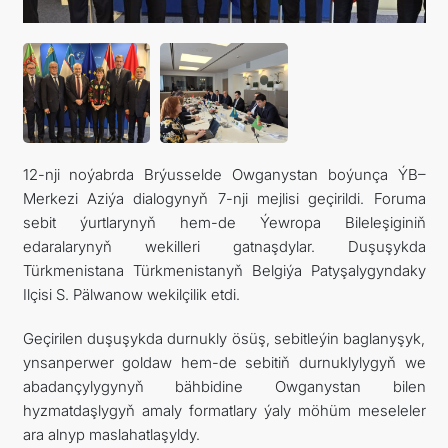
12-nji noýabrda Brýusselde Owganystan boýunça ÝB–
Merkezi Aziýa dialogynyň 7-nji mejlisi geçirildi. Foruma
sebit ýurtlarynyň hem-de Ýewropa Bileleşiginiň
edaralarynyň wekilleri gatnaşdylar. Duşuşykda
Türkmenistana Türkmenistanyň Belgiýa Patyşalygyndaky
Ilçisi S. Pälwanow wekilçilik etdi.
Geçirilen duşuşykda durnukly ösüş, sebitleýin baglanyşyk,
ynsanperwer goldaw hem-de sebitiň durnuklylygyň we
abadançylygynyň bähbidine Owganystan bilen
hyzmatdaşlygyň amaly formatlary ýaly möhüm meseleler
ara alnyp maslahatlaşyldy.