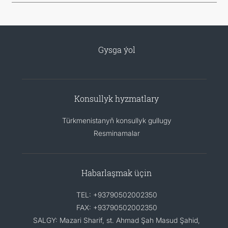
Gysga ýol
Konsullyk hyzmatlary
Türkmenistanyň konsullyk gullugy
Resminamalar
Habarlaşmak üçin
TEL: +93790502002350
FAX: +93790502002350
SALGY: Mazari Sharif, st. Ahmad Şah Masud Şahid,