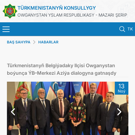
TÜRKMENISTANYŇ KONSULLYGY
OWGANYSTAN YSLAM RESPUBLIKASY - MAZARI ŞERIP
TK
BAŞ SAHYPA
HABARLAR
BAŞ SAHYPA
HABARLAR
Türkmenistanyň Belgiýadaky Ilçisi Owganystan
boýunça ÝB–Merkezi Aziýa dialogyna gatnaşdy
TÜRKMENISTAN
13
Noý
KONSULLYK HYZMATLARY
DIM
ARAGATNAŞYK