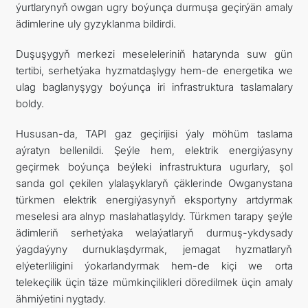
ýurtlarynyň owgan ugry boýunça durmuşa geçirýän amaly
ädimlerine uly gyzyklanma bildirdi.
Duşuşygyň merkezi meseleleriniň hatarynda suw gün
tertibi, serhetýaka hyzmatdaşlygy hem-de energetika we
ulag baglanyşygy boýunça iri infrastruktura taslamalary
boldy.
Hususan-da, TAPI gaz geçirijisi ýaly möhüm taslama
aýratyn bellenildi. Şeýle hem, elektrik energiýasyny
geçirmek boýunça beýleki infrastruktura ugurlary, şol
sanda gol çekilen ylalaşyklaryň çäklerinde Owganystana
türkmen elektrik energiýasynyň eksportyny artdyrmak
meselesi ara alnyp maslahatlaşyldy. Türkmen tarapy şeýle
ädimleriň serhetýaka welaýatlaryň durmuş-ykdysady
ýagdaýyny durnuklaşdyrmak, jemagat hyzmatlaryň
elýeterliligini ýokarlandyrmak hem-de kiçi we orta
telekeçilik üçin täze mümkinçilikleri döredilmek üçin amaly
ähmiýetini nygtady.